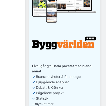
Få tillgång till hela paketet med bland
annat
✓
Branschnyheter & Reportage
✓
D
jupgående analyser
✓
Debatt
& Krönikor
✓
Pågeånde projekt
✓
Statistik
+ mycket mer