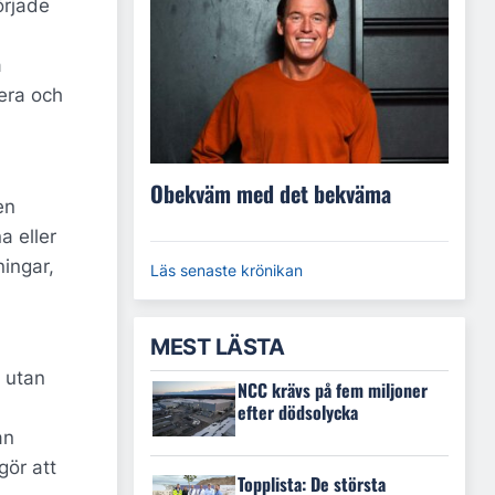
örjade
a
tera och
Obekväm med det bekväma
en
a eller
ningar,
Läs senaste krönikan
MEST LÄSTA
 utan
NCC krävs på fem miljoner
efter dödsolycka
an
gör att
Topplista: De största