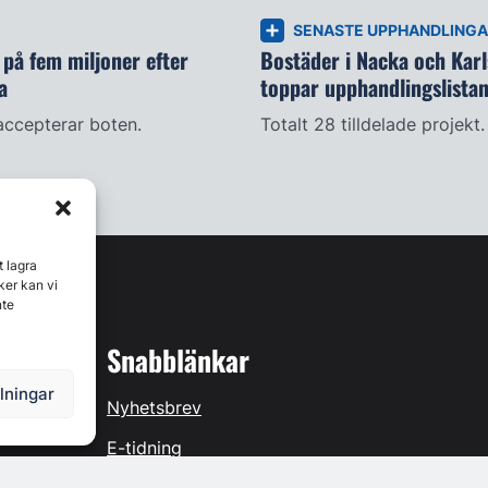
SENASTE UPPHANDLING
på fem miljoner efter
Bostäder i Nacka och Kar
a
toppar upphandlingslista
accepterar boten.
Totalt 28 tilldelade projekt.
t lagra
ker kan vi
nte
Snabblänkar
llningar
Nyhetsbrev
E-tidning