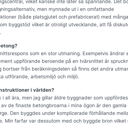
ingscentral, vilket kanske inte låter så spännande. Det b
gningsalternativ, men mynnade ut i en omfattande
ktioner (både platsgjutet och prefabricerat) med mång
som byggstöd vilket är otroligt utvecklande, att få disku
.
betong?
snittsrespons som en stor utmaning. Exempelvis ändrar 
ment uppförande beroende på en tvärsnittet är spruckn
jag bortser från beräkningsdelen så finns det andra utma
a utförande, arbetsmiljö och miljö.
nstruktioner i världen?
i all ära, men jag gillar äldre byggnader som uppfördes
n av de finaste betongbroarna i mina ögon är den gamla
rge. Den byggdes under komplicerade förhållande mell
. Min farfar var dessutom med och byggde bron vilket 