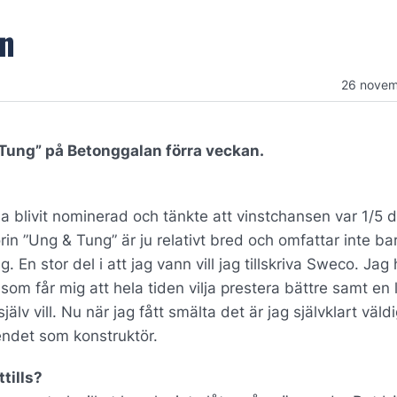
on
26 novem
Tung” på Betonggalan förra veckan.
 ha blivit nominerad och tänkte att vinstchansen var 1/5 
rin ”Ung & Tung” är ju relativt bred och omfattar inte ba
En stor del i att jag vann vill jag tillskriva Sweco. Jag 
som får mig att hela tiden vilja prestera bättre samt en 
älv vill. Nu när jag fått smälta det är jag självklart väldi
endet som konstruktör.
tills?