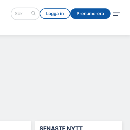
Logga in
Prenumerera
Logga in
Prenumerera
SENASTE NYTT