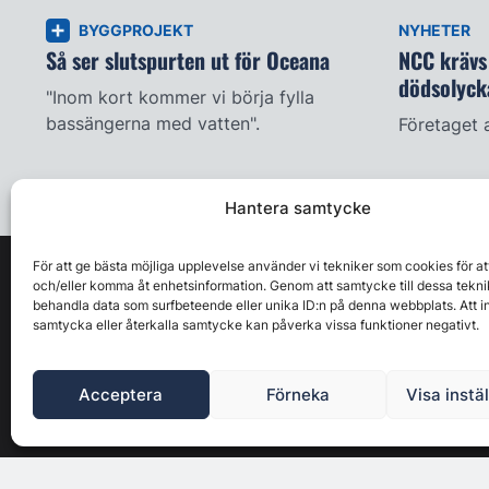
BYGGPROJEKT
NYHETER
Så ser slutspurten ut för Oceana
NCC krävs 
dödsolyck
"Inom kort kommer vi börja fylla
bassängerna med vatten".
Företaget 
Hantera samtycke
För att ge bästa möjliga upplevelse använder vi tekniker som cookies för at
och/eller komma åt enhetsinformation. Genom att samtycke till dessa tekni
behandla data som surfbeteende eller unika ID:n på denna webbplats. Att i
samtycka eller återkalla samtycke kan påverka vissa funktioner negativt.
Acceptera
Förneka
Visa instä
Byggbranschens ledande affärs- & nyhetsforum