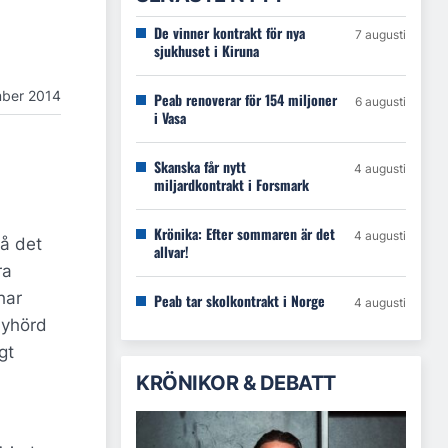
De vinner kontrakt för nya
7 augusti
sjukhuset i Kiruna
ber 2014
Peab renoverar för 154 miljoner
6 augusti
i Vasa
Skanska får nytt
4 augusti
miljardkontrakt i Forsmark
Krönika: Efter sommaren är det
4 augusti
då det
allvar!
ra
har
Peab tar skolkontrakt i Norge
4 augusti
lyhörd
gt
KRÖNIKOR & DEBATT