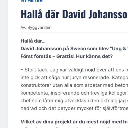
NYHETER
Hallå där David Johanss
Av: Byggvärlden
Hallå där…
David Johansson på Sweco som blev ”Ung & 
Först förstås – Grattis! Hur känns det?
– Stort tack. Jag var väldigt nöjd över att ens
inte gick att säga hur juryn resonerade. Katego
konstruktörer utan alla som arbetar med betong. 
kompetenta, inspirerande och trevliga kollegor 
chef som låter mig utvecklas i den riktning jag sj
hedrad och det betyder mycket för självförtro
Vilket av dina projekt är du mest nöjd med hit