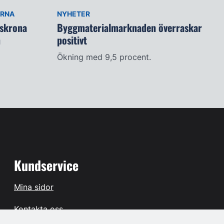
ARNA
NYHETER
lskrona
Byggmaterialmarknaden överraskar
n
positivt
Ökning med 9,5 procent.
Kundservice
Mina sidor
Kontakta oss