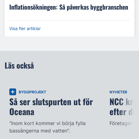
Inflationsökningen: Så påverkas byggbranschen
Visa fler artiklar
Läs också
BYGGPROJEKT
NYHETER
Så ser slutspurten ut för
NCC kräv
Oceana
efter dö
"Inom kort kommer vi börja fylla
Företaget ac
bassängerna med vatten".