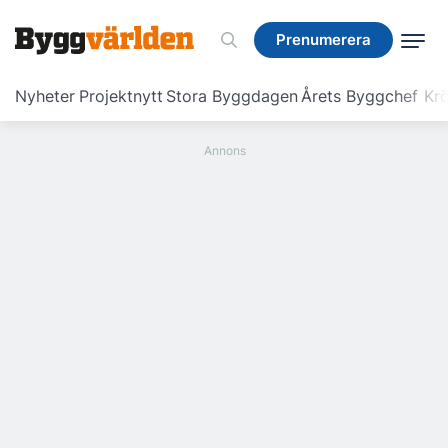
Prenumerera
Prenumerera
Nyheter
Projektnytt
Stora Byggdagen
Årets Byggchef
Krö