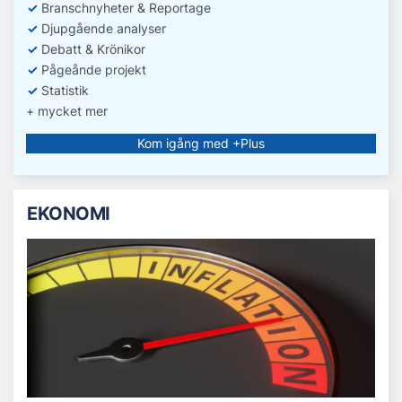
✓
Branschnyheter & Reportage
✓
D
jupgående analyser
✓
Debatt
& Krönikor
✓
Pågeånde projekt
✓
Statistik
+ mycket mer
Kom igång med +Plus
EKONOMI