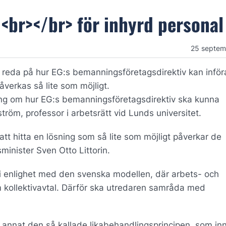
<br></br> för inhyrd personal
25 septem
a reda på hur EG:s bemanningsföretagsdirektiv kan införa
åverkas så lite som möjligt.
dning om hur EG:s bemanningsföretagsdirektiv ska kunna
tröm, professor i arbetsrätt vid Lunds universitet.
t hitta en lösning som så lite som möjligt påverkar de
minister Sven Otto Littorin.
s i enlighet med den svenska modellen, där arbets- och
om kollektivavtal. Därför ska utredaren samråda med
 annat den så kallade likabehandlingsprincipen, som in