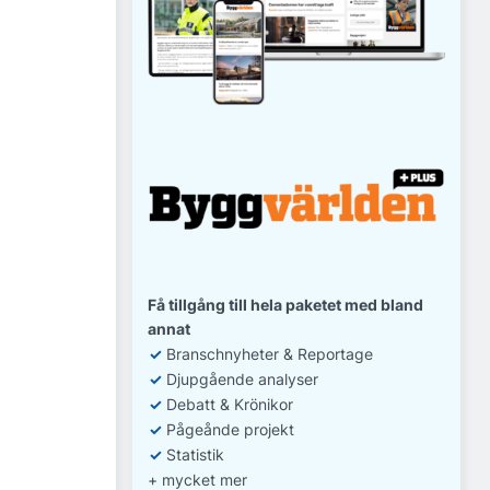
Få tillgång till hela paketet med bland
annat
✓
Branschnyheter & Reportage
✓
D
jupgående analyser
✓
Debatt
& Krönikor
✓
Pågeånde projekt
✓
Statistik
+ mycket mer