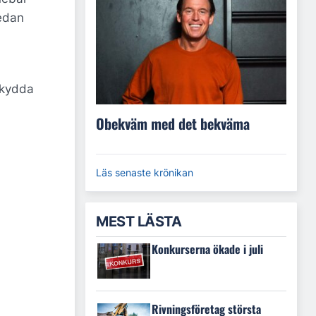
redan
skydda
Obekväm med det bekväma
Läs senaste krönikan
MEST LÄSTA
Konkurserna ökade i juli
Rivningsföretag största