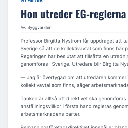
NYHETER
Hon utreder EG-reglerna 
Av: Byggvärlden
Professor Birgitta Nyström får uppdraget att t
Sverige så att de kollektivavtal som finns här p
Regeringen har beslutat att tillsätta en utre
genomföras i Sverige. Utredare blir Birgitta Nys
— Jag är övertygad om att utredaren kommer at
kollektivavtal som finns, säger arbetsmarknads
Tanken är alltså att direktivet ska genomföra
anställningsvillkor i första hand regleras gen
arbetsmarknadens parter.
Bemanningsföretagsdirektivet innehåller bland