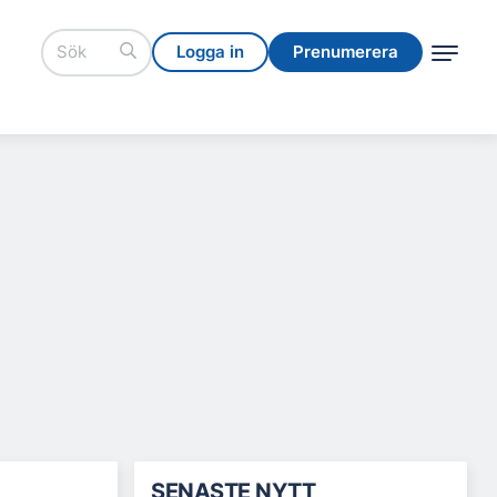
Logga in
Prenumerera
Logga in
Prenumerera
SENASTE NYTT