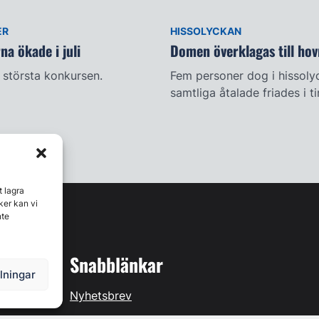
ER
HISSOLYCKAN
a ökade i juli
Domen överklagas till hov
största konkursen.
Fem personer dog i hissoly
samtliga åtalade friades i t
t lagra
ker kan vi
nte
Snabblänkar
llningar
Nyhetsbrev