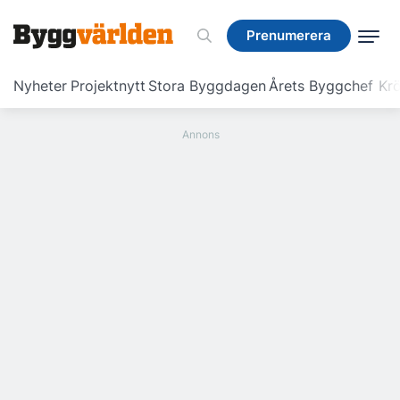
Prenumerera
Prenumerera
Nyheter
Projektnytt
Stora Byggdagen
Årets Byggchef
Krö