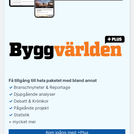
Få tillgång till hela paketet med bland annat
✓
Branschnyheter & Reportage
✓
D
jupgående analyser
✓
Debatt
& Krönikor
✓
Pågeånde projekt
✓
Statistik
+ mycket mer
Kom igång med +Plus