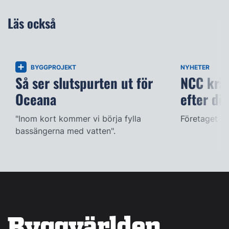
Läs också
BYGGPROJEKT
NYHETER
Så ser slutspurten ut för
NCC kräv
Oceana
efter dö
"Inom kort kommer vi börja fylla
Företaget ac
bassängerna med vatten".