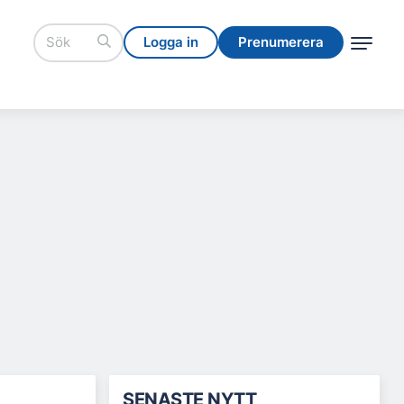
Logga in
Prenumerera
Logga in
Prenumerera
SENASTE NYTT