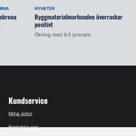
ARNA
NYHETER
lskrona
Byggmaterialmarknaden överraskar
n
positivt
Ökning med 9,5 procent.
Kundservice
Mina sidor
Kontakta oss