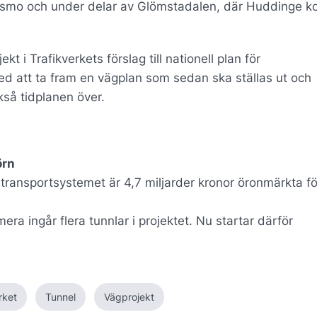
 Masmo och under delar av Glömstadalen, där Huddinge
kt i Trafikverkets förslag till nationell plan för
ed att ta fram en vägplan som sedan ska ställas ut och
kså tidplanen över.
örn
av transportsystemet är 4,7 miljarder kronor öronmärkta fö
ra ingår flera tunnlar i projektet. Nu startar därför
rket
Tunnel
Vägprojekt