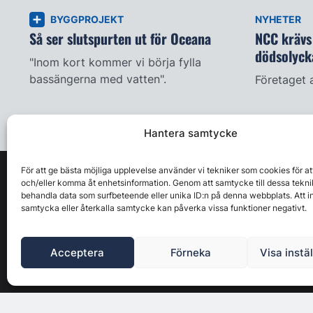
BYGGPROJEKT
NYHETER
Så ser slutspurten ut för Oceana
NCC krävs 
dödsolyck
"Inom kort kommer vi börja fylla
bassängerna med vatten".
Företaget 
Hantera samtycke
För att ge bästa möjliga upplevelse använder vi tekniker som cookies för at
och/eller komma åt enhetsinformation. Genom att samtycke till dessa tekni
behandla data som surfbeteende eller unika ID:n på denna webbplats. Att i
samtycka eller återkalla samtycke kan påverka vissa funktioner negativt.
Acceptera
Förneka
Visa instä
Byggbranschens ledande affärs- & nyhetsforum