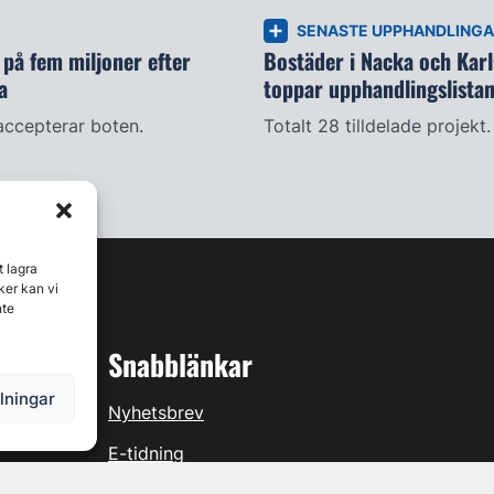
SENASTE UPPHANDLING
på fem miljoner efter
Bostäder i Nacka och Kar
a
toppar upphandlingslista
accepterar boten.
Totalt 28 tilldelade projekt.
t lagra
ker kan vi
nte
Snabblänkar
llningar
Nyhetsbrev
E-tidning