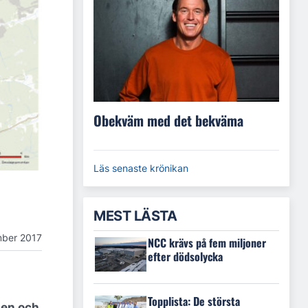
Obekväm med det bekväma
Läs senaste krönikan
MEST LÄSTA
mber 2017
NCC krävs på fem miljoner
efter dödsolycka
Topplista: De största
nen och