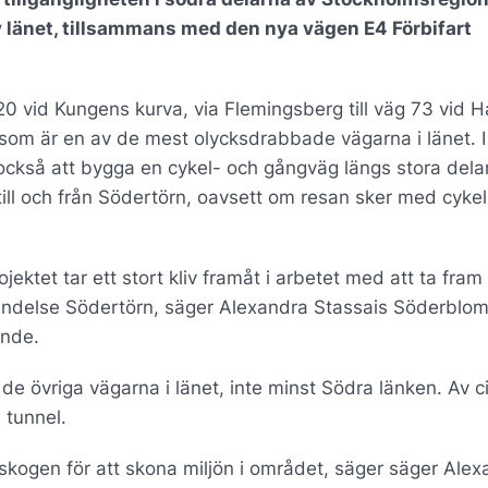
 länet, tillsammans med den nya vägen E4 Förbifart
0 vid Kungens kurva, via Flemingsberg till väg 73 vid 
som är en av de mest olycksdrabbade vägarna i länet. I
 också att bygga en cykel- och gångväg längs stora dela
ill och från Södertörn, oavsett om resan sker med cykel,
tt projektet tar ett stort kliv framåt i arbetet med att ta fram
bindelse Södertörn, säger Alexandra Stassais Söderblom
ande.
e övriga vägarna i länet, inte minst Södra länken. Av c
 tunnel.
skogen för att skona miljön i området, säger säger Alex