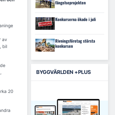
fängelseprojekten
Konkurserna ökade i juli
Haninge
r av
Rivningsföretag största
konkursen
 bil
 de
BYGGVÄRLDEN +PLUS
,
irka 20
andra