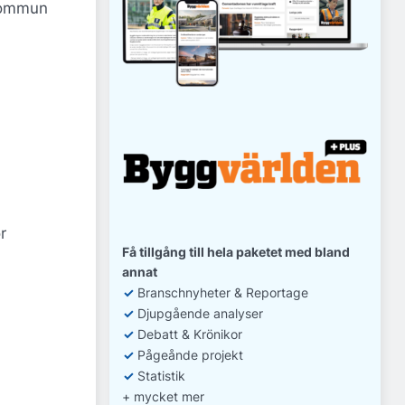
 kommun
r
Få tillgång till hela paketet med bland
annat
✓
Branschnyheter & Reportage
✓
D
jupgående analyser
✓
Debatt
& Krönikor
✓
Pågeånde projekt
✓
Statistik
+ mycket mer