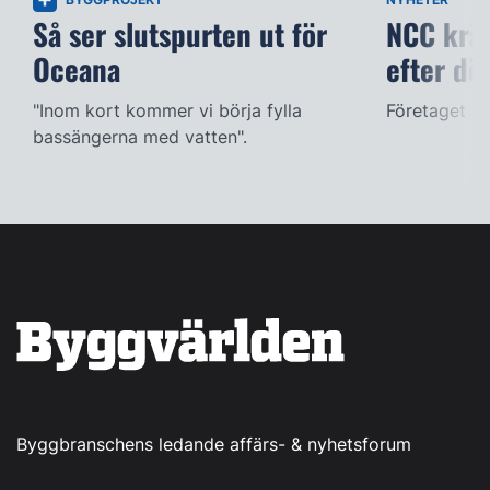
Så ser slutspurten ut för
NCC kräv
Oceana
efter dö
"Inom kort kommer vi börja fylla
Företaget ac
bassängerna med vatten".
Byggbranschens ledande affärs- & nyhetsforum