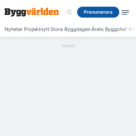
Prenumerera
Prenumerera
Nyheter
Projektnytt
Stora Byggdagen
Årets Byggchef
Krö