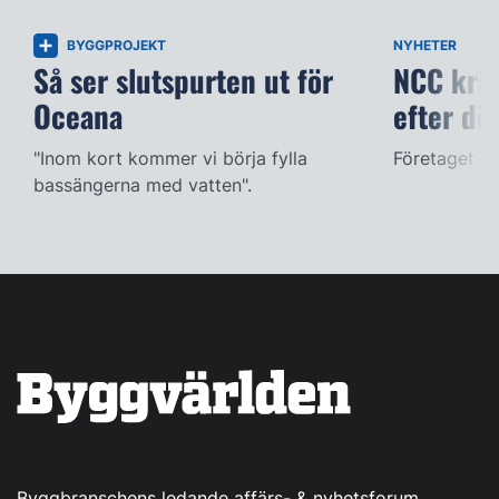
BYGGPROJEKT
NYHETER
Så ser slutspurten ut för
NCC kräv
Oceana
efter dö
"Inom kort kommer vi börja fylla
Företaget ac
bassängerna med vatten".
Byggbranschens ledande affärs- & nyhetsforum