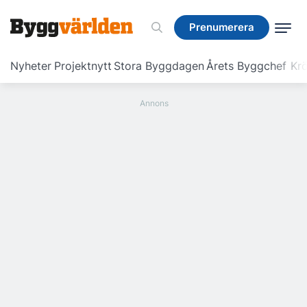
Prenumerera
Prenumerera
Nyheter
Projektnytt
Stora Byggdagen
Årets Byggchef
Krö