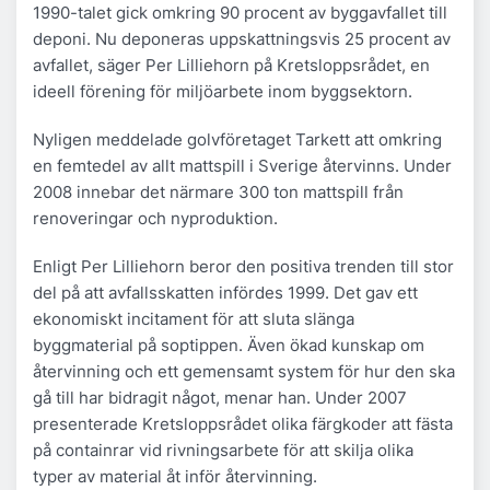
1990-talet gick omkring 90 procent av byggavfallet till
deponi. Nu deponeras uppskattningsvis 25 procent av
avfallet, säger Per Lilliehorn på Kretsloppsrådet, en
ideell förening för miljöarbete inom byggsektorn.
Nyligen meddelade golvföretaget Tarkett att omkring
en femtedel av allt mattspill i Sverige återvinns. Under
2008 innebar det närmare 300 ton mattspill från
renoveringar och nyproduktion.
Enligt Per Lilliehorn beror den positiva trenden till stor
del på att avfallsskatten infördes 1999. Det gav ett
ekonomiskt incitament för att sluta slänga
byggmaterial på soptippen. Även ökad kunskap om
återvinning och ett gemensamt system för hur den ska
gå till har bidragit något, menar han. Under 2007
presenterade Kretsloppsrådet olika färgkoder att fästa
på containrar vid rivningsarbete för att skilja olika
typer av material åt inför återvinning.