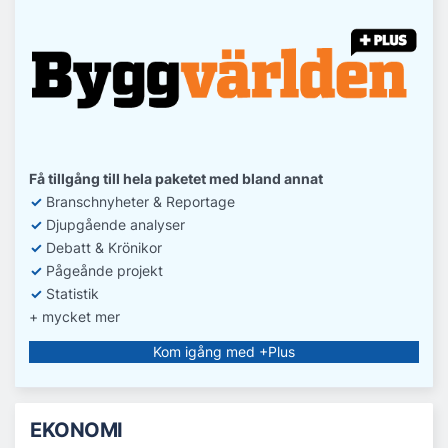
Få tillgång till hela paketet med bland annat
✓
Branschnyheter & Reportage
✓
D
jupgående analyser
✓
Debatt
& Krönikor
✓
Pågeånde projekt
✓
Statistik
+ mycket mer
Kom igång med +Plus
EKONOMI