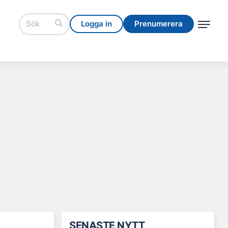
Logga in
Prenumerera
Logga in
Prenumerera
SENASTE NYTT