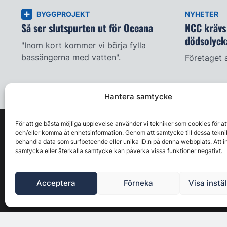
BYGGPROJEKT
NYHETER
Så ser slutspurten ut för Oceana
NCC krävs 
dödsolyck
"Inom kort kommer vi börja fylla
bassängerna med vatten".
Företaget 
Hantera samtycke
För att ge bästa möjliga upplevelse använder vi tekniker som cookies för at
och/eller komma åt enhetsinformation. Genom att samtycke till dessa tekni
behandla data som surfbeteende eller unika ID:n på denna webbplats. Att i
samtycka eller återkalla samtycke kan påverka vissa funktioner negativt.
Acceptera
Förneka
Visa instä
Byggbranschens ledande affärs- & nyhetsforum