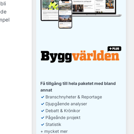
bli
 de
empel
Få tillgång till hela paketet med bland
annat
✓
Branschnyheter & Reportage
✓
D
jupgående analyser
✓
Debatt
& Krönikor
✓
Pågeånde projekt
✓
Statistik
+ mycket mer