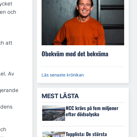
mycket
pen och
h att
Obekväm med det bekväma
el. Av
Läs senaste krönikan
ngerande
MEST LÄSTA
idens
NCC krävs på fem miljoner
efter dödsolycka
och
Topplista: De största