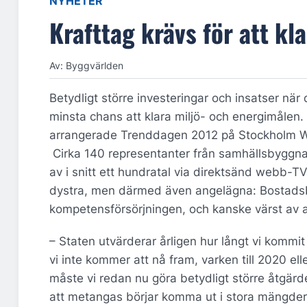
NYHETER
Krafttag krävs för att k
Av: Byggvärlden
Betydligt större investeringar och insatser när
minsta chans att klara miljö- och energimålen
arrangerade Trenddagen 2012 på Stockholm Wa
Cirka 140 representanter från samhällsbyggn
av i snitt ett hundratal via direktsänd webb
dystra, men därmed även angelägna: Bostadsbri
kompetensförsörjningen, och kanske värst av a
– Staten utvärderar årligen hur långt vi kommit
vi inte kommer att nå fram, varken till 2020 el
måste vi redan nu göra betydligt större åtgärde
att metangas börjar komma ut i stora mängder