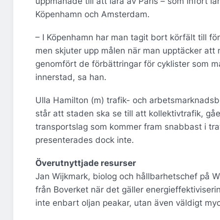
uppmanade till att lära av Paris – som infört 
Köpenhamn och Amsterdam.
– I Köpenhamn har man tagit bort körfält till f
men skjuter upp målen när man upptäcker att
genomfört de förbättringar för cyklister som 
innerstad, sa han.
Ulla Hamilton (m) trafik- och arbetsmarknadsb
står att staden ska se till att kollektivtrafik, 
transportslag som kommer fram snabbast i traf
presenterades dock inte.
Överutnyttjade resurser
Jan Wijkmark, biolog och hållbarhetschef på Whi
från Boverket när det gäller energieffektivise
inte enbart oljan peakar, utan även väldigt my