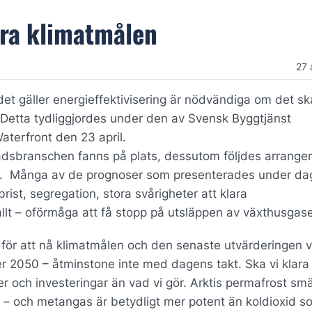
lara klimatmålen
27 
 det gäller energieffektivisering är nödvändiga om det sk
. Detta tydliggjordes under den av Svensk Byggtjänst
terfront den 23 april.
adsbranschen fanns på plats, dessutom följdes arrang
-TV. Många av de prognoser som presenterades under da
st, segregation, stora svårigheter att klara
llt – oförmåga att få stopp på utsläppen av växthusgase
 för att nå klimatmålen och den senaste utvärderingen vi
ler 2050 – åtminstone inte med dagens takt. Ska vi klara
r och investeringar än vad vi gör. Arktis permafrost smä
 – och metangas är betydligt mer potent än koldioxid s