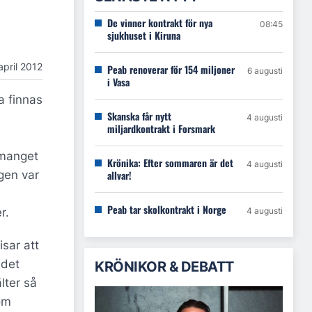
De vinner kontrakt för nya
08:45
sjukhuset i Kiruna
april 2012
Peab renoverar för 154 miljoner
6 augusti
i Vasa
a finnas
Skanska får nytt
4 augusti
miljardkontrakt i Forsmark
emanget
Krönika: Efter sommaren är det
4 augusti
gen var
allvar!
Peab tar skolkontrakt i Norge
r.
4 augusti
sar att
 det
KRÖNIKOR & DEBATT
lter så
om