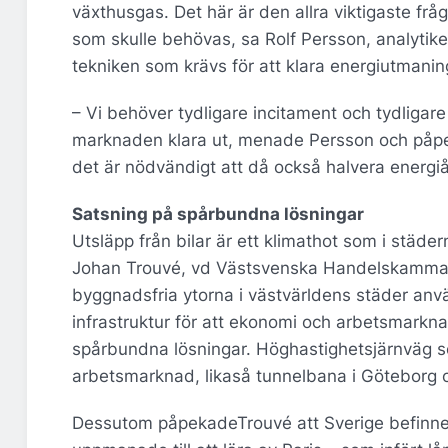
växthusgas. Det här är den allra viktigaste frå
som skulle behövas, sa Rolf Persson, analytik
tekniken som krävs för att klara energiutmaning
– Vi behöver tydligare incitament och tydligare 
marknaden klara ut, menade Persson och påpe
det är nödvändigt att då också halvera energi
Satsning på spårbundna lösningar
Utsläpp från bilar är ett klimathot som i städe
Johan Trouvé, vd Västsvenska Handelskammare
byggnadsfria ytorna i västvärldens städer anv
infrastruktur för att ekonomi och arbetsmarkn
spårbundna lösningar. Höghastighetsjärnväg s
arbetsmarknad, likaså tunnelbana i Göteborg 
Dessutom påpekadeTrouvé att Sverige befinner