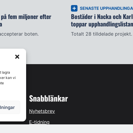
SENASTE UPPHANDLING
på fem miljoner efter
Bostäder i Nacka och Kar
a
toppar upphandlingslista
accepterar boten.
Totalt 28 tilldelade projekt.
t lagra
ker kan vi
nte
Snabblänkar
llningar
Nyhetsbrev
E-tidning