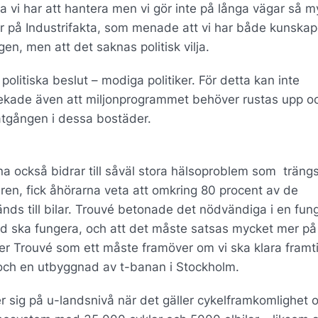
ga vi har att hantera men vi gör inte på långa vägar så 
er på Industrifakta, som menade att vi har både kunska
en, men att det saknas politisk vilja.
politiska beslut – modiga politiker. För detta kan inte
kade även att miljonprogrammet behöver rustas upp oc
åtgången i dessa bostäder.
rna också bidrar till såväl stora hälsoproblem som trängs
n, fick åhörarna veta att omkring 80 procent av de
änds till bilar. Trouvé betonade det nödvändiga i en fu
ad ska fungera, och att det måste satsas mycket mer på
er Trouvé som ett måste framöver om vi ska klara framt
och en utbyggnad av t-banan i Stockholm.
 sig på u-landsnivå när det gäller cykelframkomlighet 