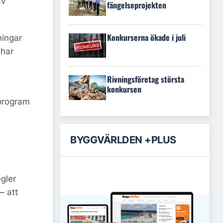
av
fängelseprojekten
Konkurserna ökade i juli
ningar
 har
Rivningsföretag största
konkursen
öprogram
BYGGVÄRLDEN +PLUS
egler
– att