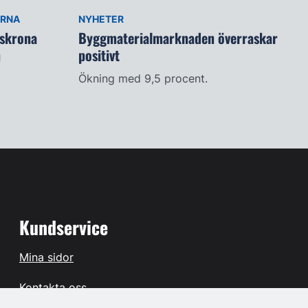
ARNA
NYHETER
lskrona
Byggmaterialmarknaden överraskar
n
positivt
Ökning med 9,5 procent.
Kundservice
Mina sidor
Kontakta oss