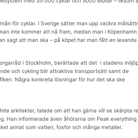
lånesystem med 35 000 cyklar och 5000 elbilar – liksom 
örmån för cyklar. I Sverige sätter man upp vackra målsätt
 man inte kommer att nå fram, medan man i Köpenhamn
man sagt att man ska – på köpet har man fått en levande
orgarråd i Stockholm, berättade att det i stadens milj
gående och cykling blir attraktiva transportsätt samt de
iken. Några konkreta lösningar för hur det ska ske
te arkitekter, talade om att han gärna vill se skärpta r
ring. Han informerade även åhörarna om Peak everything 
cket annat som vatten, fosfor och många metaller.