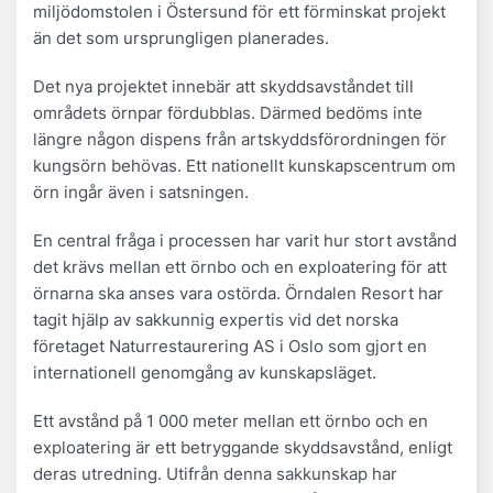
miljödomstolen i Östersund för ett förminskat projekt
än det som ursprungligen planerades.
Det nya projektet innebär att skyddsavståndet till
områdets örnpar fördubblas. Därmed bedöms inte
längre någon dispens från artskyddsförordningen för
kungsörn behövas. Ett nationellt kunskapscentrum om
örn ingår även i satsningen.
En central fråga i processen har varit hur stort avstånd
det krävs mellan ett örnbo och en exploatering för att
örnarna ska anses vara ostörda. Örndalen Resort har
tagit hjälp av sakkunnig expertis vid det norska
företaget Naturrestaurering AS i Oslo som gjort en
internationell genomgång av kunskapsläget.
Ett avstånd på 1 000 meter mellan ett örnbo och en
exploatering är ett betryggande skyddsavstånd, enligt
deras utredning. Utifrån denna sakkunskap har