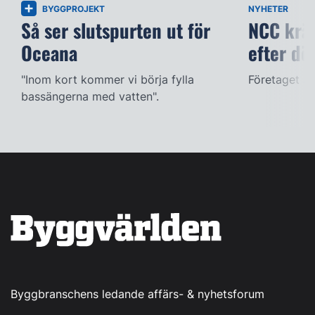
BYGGPROJEKT
NYHETER
Så ser slutspurten ut för
NCC kräv
Oceana
efter dö
"Inom kort kommer vi börja fylla
Företaget ac
bassängerna med vatten".
Byggbranschens ledande affärs- & nyhetsforum