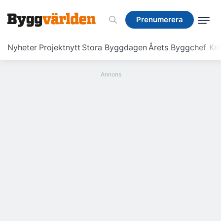
Prenumerera
Prenumerera
Nyheter
Projektnytt
Stora Byggdagen
Årets Byggchef
Krö