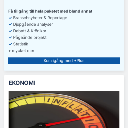
Få tillgång till hela paketet med bland annat
✓
Branschnyheter & Reportage
✓
D
jupgående analyser
✓
Debatt
& Krönikor
✓
Pågeånde projekt
✓
Statistik
+ mycket mer
Kom igång med +Plus
EKONOMI