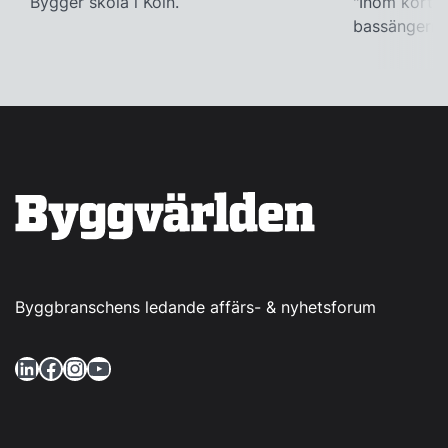
Bygger skola i Köln.
"Inom kort k
bassängerna
Byggbranschens ledande affärs- & nyhetsforum
LinkedIn
Facebook
Instagram
YouTube