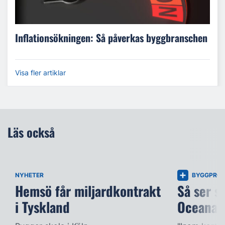
Inflationsökningen: Så påverkas byggbranschen
Visa fler artiklar
Läs också
NYHETER
BYGGPROJ
Hemsö får miljardkontrakt
Så ser s
i Tyskland
Oceana