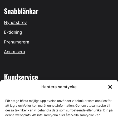
Snabblänkar
Nyhetsbrev
E-tidning
Prenumerera
Annonsera
Kundservice
Hantera samtycke
Mina sidor
Kontakta oss
För att ge bästa möjliga upplevelse använder vi tekniker som cookies för
att lagra och/eller komma åt enhetsinformation. Genom att samtycke till
dessa tekniker kan vi behandla data som surfbeteende eller unika ID:n på
denna webbplats. Att inte samtycka eller återkalla samtycke kan