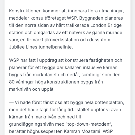
Konstruktionen kommer att innebära flera utmaningar,
meddelar konsultföretaget WSP. Byggnaden planeras
till den norra sidan av hårt trafikerade London Bridge
station och omgärdas av ett nätverk av gamla murade
varv, en K-märkt järnverksstation och dessutom
Jubilee Lines tunnelbanelinje.
WSP har fått i uppdrag att konstruera fastigheten och
planerar för ett bygge där källaren inklusive kärnan
byggs från markplanet och nedåt, samtidigt som den
80 våningar höga konstruktionen byggs från
marknivån och uppåt.
— Vi hade först tänkt oss att bygga hela bottenplattan,
men det hade tagit för lång tid. Istället uppför vi även
kärnan från marknivån och ned till
grundläggningsnivån med ”top-down-metoden”,
berättar höghusexperten Kamran Moazami, WSP