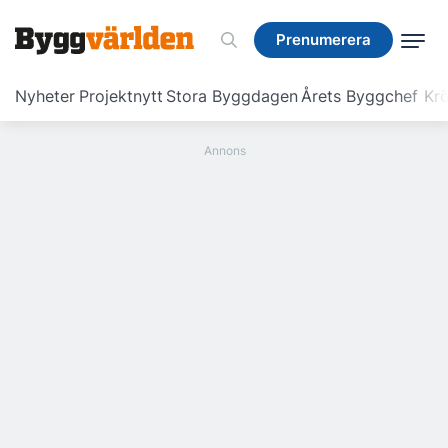
Prenumerera
Prenumerera
Nyheter
Projektnytt
Stora Byggdagen
Årets Byggchef
Krö