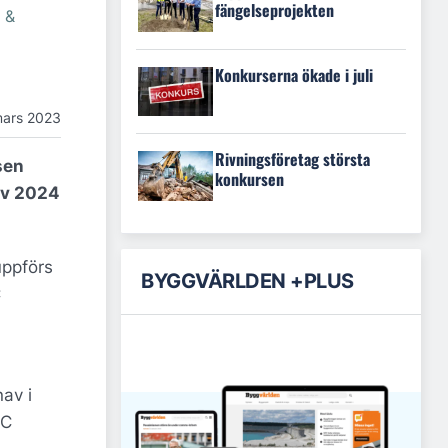
fängelseprojekten
 &
Konkurserna ökade i juli
mars 2023
Rivningsföretag största
sen
konkursen
 av 2024
uppförs
BYGGVÄRLDEN +PLUS
C
av i
CC