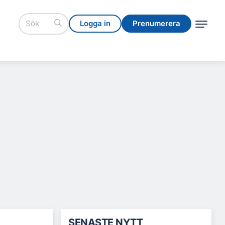
Logga in
Prenumerera
Logga in
Prenumerera
SENASTE NYTT