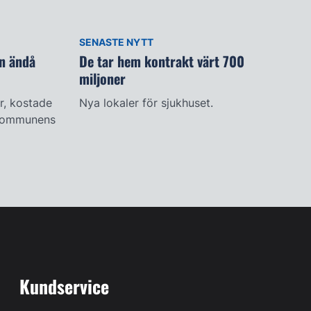
SENASTE NYTT
n ändå
De tar hem kontrakt värt 700
miljoner
r, kostade
Nya lokaler för sjukhuset.
t kommunens
Kundservice