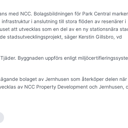
mmans med NCC. Bolagsbildningen för Park Central marker
frastruktur i anslutning till stora flöden av resenärer i
huset att utvecklas som en del av en ny stationsnära st
e stadsutvecklingsprojekt, säger Kerstin Gillsbro, vd
 Tjäder. Byggnaden uppförs enligt miljöcertifieringssyst
tsägande bolaget av Jernhusen som återköper delen när
 utvecklas av NCC Property Development och Jernhusen, 