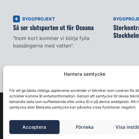
BYGGPROJEKT
BYGGPROJ
Så ser slutspurten ut för Oceana
Storkontra
Stockhol
"Inom kort kommer vi börja fylla
bassängerna med vatten".
Hantera samtycke
För att ge bästa möjliga upplevelse använder vi tekniker som cookies för at
och/eller komma åt enhetsinformation. Genom att samtycke till dessa tekni
behandla data som surfbeteende eller unika ID:n på denna webbplats. Att i
samtycka eller återkalla samtycke kan påverka vissa funktioner negativt.
Acceptera
Förneka
Visa instä