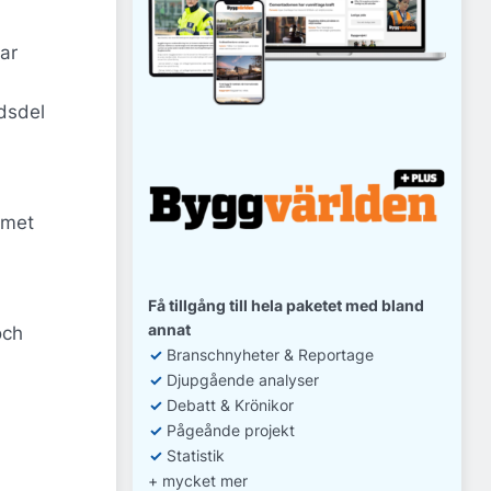
ar
adsdel
emet
Få tillgång till hela paketet med bland
annat
och
✓
Branschnyheter & Reportage
✓
D
jupgående analyser
✓
Debatt
& Krönikor
✓
Pågeånde projekt
✓
Statistik
+ mycket mer