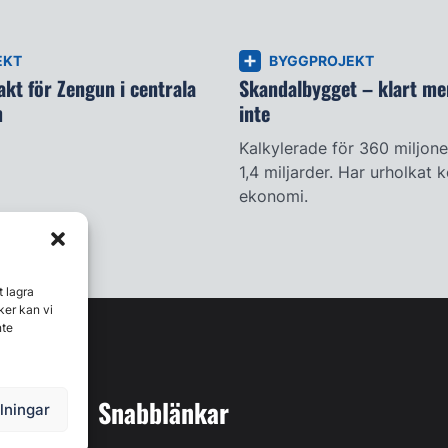
EKT
BYGGPROJEKT
kt för Zengun i centrala
Skandalbygget – klart me
m
inte
Kalkylerade för 360 miljone
1,4 miljarder. Har urholka
ekonomi.
t lagra
ker kan vi
nte
Snabblänkar
llningar