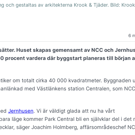
 och gestaltas av arkitekterna Krook & Tjäder. Bild: Krook
6 
rtsätter. Huset skapas gemensamt av NCC och Jernhu
0 procent vardera där byggstart planeras till början
tiker om totalt cirka 40 000 kvadratmeter. Byggnaden 
anlänkad med Västlänkens station Centralen, som NC
 med
Jernhusen
. Vi är väldigt glada att nu ha vårt
a läge kommer Park Central bli en självklar del i det n
ecklar, säger Joachim Holmberg, affärsområdeschef N