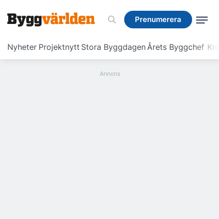
Prenumerera
Prenumerera
Nyheter
Projektnytt
Stora Byggdagen
Årets Byggchef
Krö