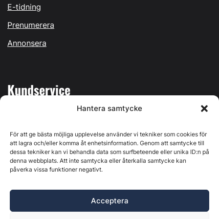
E-tidning
Prenumerera
Annonsera
Kundservice
Hantera samtycke
Mina sidor
Kontakta oss
För att ge bästa möjliga upplevelse använder vi tekniker som cookies för
att lagra och/eller komma åt enhetsinformation. Genom att samtycke till
dessa tekniker kan vi behandla data som surfbeteende eller unika ID:n på
denna webbplats. Att inte samtycka eller återkalla samtycke kan
påverka vissa funktioner negativt.
Byggvärlden produceras av
Svenska Media i Ljusdal AB
,
Östernäsvägen 1, 827 32 Ljusdal, org.nr: 556625-6425 -
Acceptera
Ansvarig utgivare: Henrik Ekberg. Innehållet på denna
webbplats är upphovsrättsligt skyddat. Ange källa vid citering.