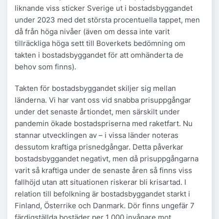
liknande viss sticker Sverige ut i bostadsbyggandet
under 2023 med det största procentuella tappet, men
då från höga nivåer (även om dessa inte varit
tillräckliga höga sett till Boverkets bedömning om
takten i bostadsbyggandet för att omhänderta de
behov som finns).
Takten för bostadsbyggandet skiljer sig mellan
länderna. Vi har vant oss vid snabba prisuppgångar
under det senaste årtiondet, men särskilt under
pandemin ökade bostadspriserna med raketfart. Nu
stannar utvecklingen av – i vissa länder noteras
dessutom kraftiga prisnedgångar. Detta påverkar
bostadsbyggandet negativt, men då prisuppgångarna
varit så kraftiga under de senaste åren så finns viss
fallhöjd utan att situationen riskerar bli krisartad. I
relation till befolkning är bostadsbyggandet starkt i
Finland, Österrike och Danmark. Dör finns ungefär 7
färdigställda bostäder per 1 000 invånare mot