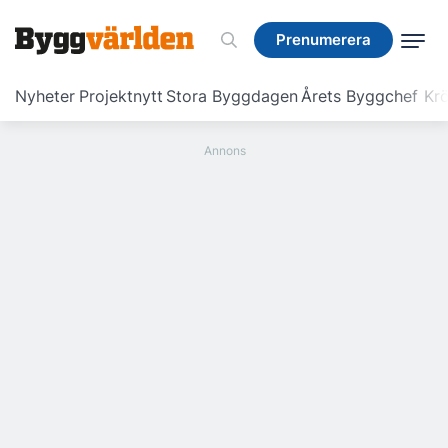
Prenumerera
Prenumerera
Nyheter
Projektnytt
Stora Byggdagen
Årets Byggchef
Krö