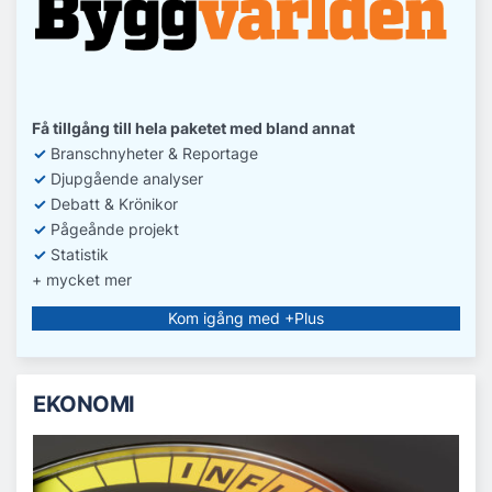
Få tillgång till hela paketet med bland annat
✓
Branschnyheter & Reportage
✓
D
jupgående analyser
✓
Debatt
& Krönikor
✓
Pågeånde projekt
✓
Statistik
+ mycket mer
Kom igång med +Plus
EKONOMI