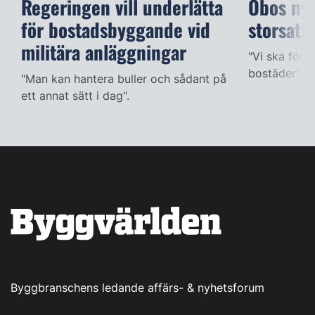
Regeringen vill underlätta
Obos ny
för bostadsbyggande vid
storsats
militära anläggningar
"Vi ska för
bostäder".
"Man kan hantera buller och sådant på
ett annat sätt i dag".
Byggbranschens ledande affärs- & nyhetsforum