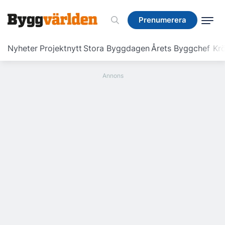
Prenumerera
Prenumerera
Nyheter
Projektnytt
Stora Byggdagen
Årets Byggchef
Krö