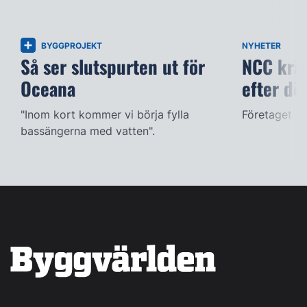
BYGGPROJEKT
NYHETER
Så ser slutspurten ut för
NCC kräv
Oceana
efter dö
"Inom kort kommer vi börja fylla
Företaget ac
bassängerna med vatten".