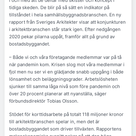
i och med att de deltar med skisser och koncept i
tidiga skeden. De blir på så sätt en indikator på
tillståndet i hela samhällsbyggnadsbranschen. En ny
rapport från Sveriges Arkitekter visar att konjunkturen
i arkitektbranschen står stark igen. Efter nedgången
2020 pekar pilarna uppåt, framför allt på grund av
bostadsbyggandet.
– Både vi och våra företagande medlemmar var på tå
när pandemin kom. Krisen slog mot våra medlemmar i
fjol men nu ser vi en glädjande snabb uppgång i både
lönsamhet och beläggningsgrader. Arbetslösheten
sjunker till samma låga nivå som före pandemin och
över 20 procent planerar att nyanställa, säger
förbundsdirektör Tobias Olsson.
Stödet för korttidsarbete på totalt 118 miljoner kronor
till arkitektbranschen spelar in, men det är
bostadsbyggandet som driver tillväxten. Rapportens