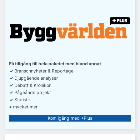
Få tillgång till hela paketet med bland annat
✓
Branschnyheter & Reportage
✓
D
jupgående analyser
✓
Debatt
& Krönikor
✓
Pågeånde projekt
✓
Statistik
+ mycket mer
Kom igång med +Plus