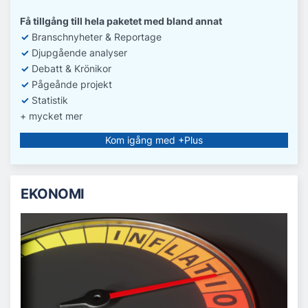
Få tillgång till hela paketet med bland annat
✓
Branschnyheter & Reportage
✓
D
jupgående analyser
✓
Debatt
& Krönikor
✓
Pågeånde projekt
✓
Statistik
+ mycket mer
Kom igång med +Plus
EKONOMI