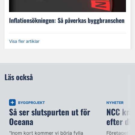
Inflationsökningen: Så påverkas byggbranschen
Visa fler artiklar
Läs också
BYGGPROJEKT
NYHETER
Så ser slutspurten ut för
NCC kräv
Oceana
efter dö
"Inom kort kommer vi börja fylla
Företaget ac