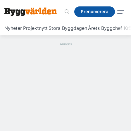
Prenumerera
Prenumerera
Nyheter
Projektnytt
Stora Byggdagen
Årets Byggchef
Krö