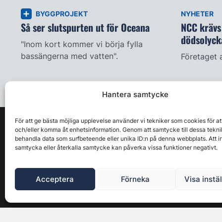
BYGGPROJEKT
NYHETER
Så ser slutspurten ut för Oceana
NCC krävs 
dödsolyck
"Inom kort kommer vi börja fylla
bassängerna med vatten".
Företaget 
Hantera samtycke
För att ge bästa möjliga upplevelse använder vi tekniker som cookies för at
och/eller komma åt enhetsinformation. Genom att samtycke till dessa tekni
behandla data som surfbeteende eller unika ID:n på denna webbplats. Att i
samtycka eller återkalla samtycke kan påverka vissa funktioner negativt.
Acceptera
Förneka
Visa instä
Byggbranschens ledande affärs- & nyhetsforum