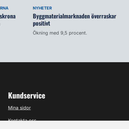
ARNA
NYHETER
lskrona
Byggmaterialmarknaden överraskar
n
positivt
Ökning med 9,5 procent.
Kundservice
Mina sidor
Kontakta oss