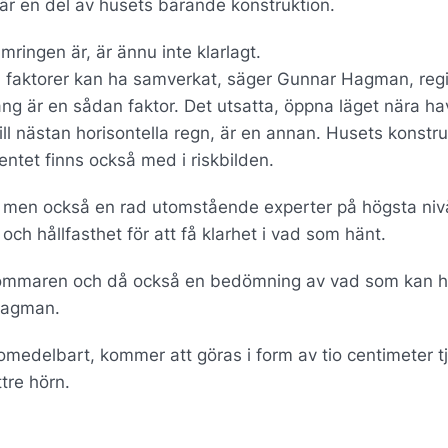
är en del av husets bärande konstruktion.
ämringen är, är ännu inte klarlagt.
ra faktorer kan ha samverkat, säger Gunnar Hagman, reg
g är en sådan faktor. Det utsatta, öppna läget nära ha
l nästan horisontella regn, är en annan. Husets konstru
tet finns också med i riskbilden.
o, men också en rad utomstående experter på högsta ni
h hållfasthet för att få klarhet i vad som hänt.
av sommaren och då också en bedömning av vad som kan 
Hagman.
medelbart, kommer att göras i form av tio centimeter t
tre hörn.