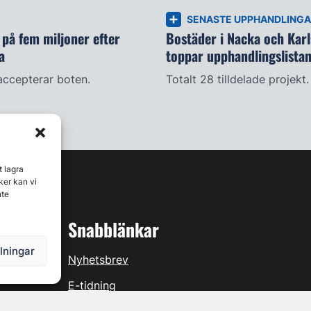
SENASTE UPPHANDLING
på fem miljoner efter
Bostäder i Nacka och Kar
a
toppar upphandlingslista
accepterar boten.
Totalt 28 tilldelade projekt.
t lagra
ker kan vi
nte
Snabblänkar
llningar
Nyhetsbrev
E-tidning