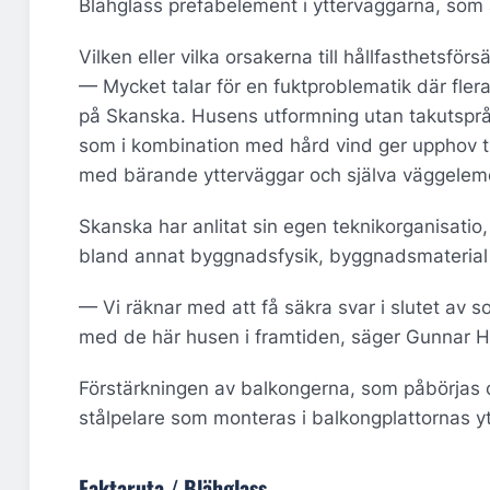
Blähglass prefabelement i ytterväggarna, som 
Vilken eller vilka orsakerna till hållfasthetsförs
— Mycket talar för en fuktproblematik där fle
på Skanska. Husens utformning utan takutsprån
som i kombination med hård vind ger upphov til
med bärande ytterväggar och själva väggelemen
Skanska har anlitat sin egen teknikorganisati
bland annat byggnadsfysik, byggnadsmaterial oc
— Vi räknar med att få säkra svar i slutet 
med de här husen i framtiden, säger Gunnar 
Förstärkningen av balkongerna, som påbörjas o
stålpelare som monteras i balkongplattornas yt
Faktaruta / Blähglass