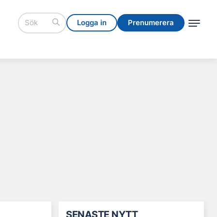
Logga in
Prenumerera
Logga in
Prenumerera
SENASTE NYTT