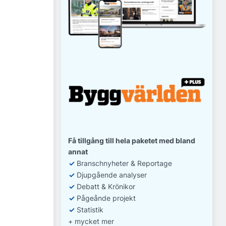
Få tillgång till hela paketet med bland
annat
✓
Branschnyheter & Reportage
✓
D
jupgående analyser
✓
Debatt
& Krönikor
✓
Pågeånde projekt
✓
Statistik
+ mycket mer