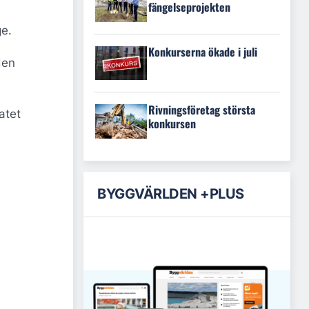
fängelseprojekten
ge.
Konkurserna ökade i juli
den
Rivningsföretag största
atet
konkursen
BYGGVÄRLDEN +PLUS