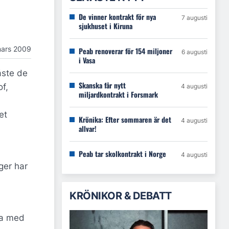
De vinner kontrakt för nya
7 augusti
sjukhuset i Kiruna
mars 2009
Peab renoverar för 154 miljoner
6 augusti
i Vasa
åste de
Skanska får nytt
f,
4 augusti
miljardkontrakt i Forsmark
et
Krönika: Efter sommaren är det
4 augusti
allvar!
Peab tar skolkontrakt i Norge
4 augusti
ger har
KRÖNIKOR & DEBATT
da med