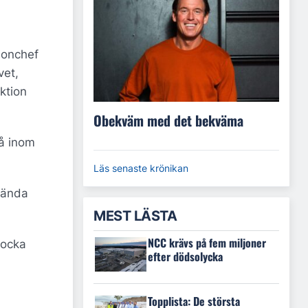
ionchef
vet,
ktion
Obekväm med det bekväma
vå inom
Läs senaste krönikan
hända
MEST LÄSTA
NCC krävs på fem miljoner
jocka
efter dödsolycka
Topplista: De största