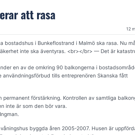
rar att rasa
12 
gda bostadshus i Bunkeflostrand i Malmö ska rasa. Nu m
äkerhet inte ska äventyras. <br></br> — Det är katastro
nder en av de omkring 90 balkongerna i bostadsområd
 användningsförbud tills entreprenören Skanska fått
en permanent förstärkning. Kontrollen av samtliga balkon
gen inte är som den bör vara.
 Ingman.
ravåningshus byggda åren 2005-2007. Husen är uppför