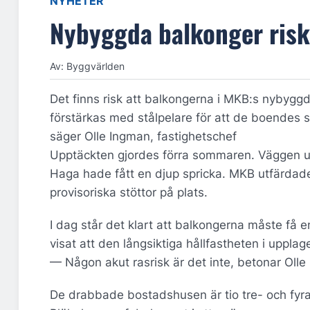
NYHETER
Nybyggda balkonger riske
Av: Byggvärlden
Det finns risk att balkongerna i MKB:s nybyg
förstärkas med stålpelare för att de boendes s
säger Olle Ingman, fastighetschef
Upptäckten gjordes förra sommaren. Väggen u
Haga hade fått en djup spricka. MKB utfärdade
provisoriska stöttor på plats.
I dag står det klart att balkongerna måste få 
visat att den långsiktiga hållfastheten i uppla
— Någon akut rasrisk är det inte, betonar Olle
De drabbade bostadshusen är tio tre- och fy