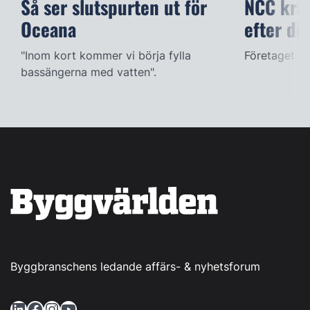
Så ser slutspurten ut för
NCC kräv
Oceana
efter dö
"Inom kort kommer vi börja fylla
Företaget ac
bassängerna med vatten".
Byggbranschens ledande affärs- & nyhetsforum
LinkedIn
Facebook
Instagram
YouTube