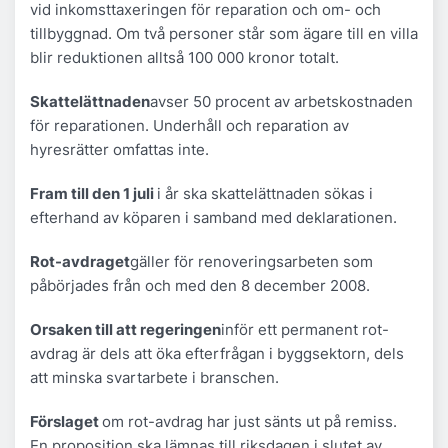
vid inkomsttaxeringen för reparation och om- och
tillbyggnad. Om två personer står som ägare till en villa
blir reduktionen alltså 100 000 kronor totalt.
Skattelättnaden
avser 50 procent av arbetskostnaden
för reparationen. Underhåll och reparation av
hyresrätter omfattas inte.
Fram till den 1 juli
i år ska skattelättnaden sökas i
efterhand av köparen i samband med deklarationen.
Rot-avdraget
gäller för renoveringsarbeten som
påbörjades från och med den 8 december 2008.
Orsaken till att regeringen
inför ett permanent rot-
avdrag är dels att öka efterfrågan i byggsektorn, dels
att minska svartarbete i branschen.
Förslaget
om rot-avdrag har just sänts ut på remiss.
En proposition ska lämnas till riksdagen i slutet av