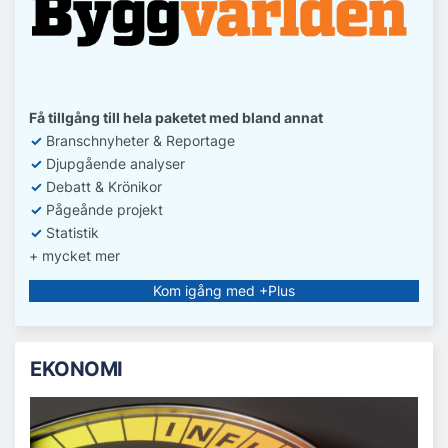
Få tillgång till hela paketet med bland annat
✓
Branschnyheter & Reportage
✓
D
jupgående analyser
✓
Debatt
& Krönikor
✓
Pågeånde projekt
✓
Statistik
+ mycket mer
Kom igång med +Plus
EKONOMI