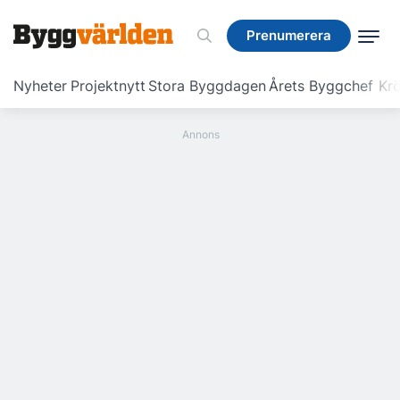
Prenumerera
Prenumerera
Nyheter
Projektnytt
Stora Byggdagen
Årets Byggchef
Krö