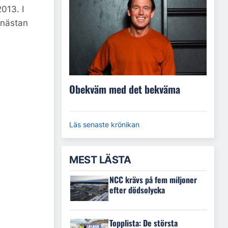
013. I
 nästan
Obekväm med det bekväma
Läs senaste krönikan
MEST LÄSTA
NCC krävs på fem miljoner
efter dödsolycka
Topplista: De största