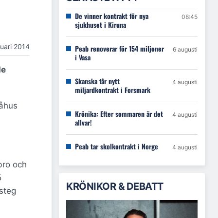
De vinner kontrakt för nya
08:45
sjukhuset i Kiruna
nuari 2014
Peab renoverar för 154 miljoner
6 augusti
i Vasa
de
Skanska får nytt
4 augusti
miljardkontrakt i Forsmark
måhus
Krönika: Efter sommaren är det
4 augusti
allvar!
Peab tar skolkontrakt i Norge
4 augusti
bro och
5
KRÖNIKOR & DEBATT
 steg