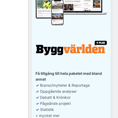
Få tillgång till hela paketet med bland
annat
✓
Branschnyheter & Reportage
✓
D
jupgående analyser
✓
Debatt
& Krönikor
✓
Pågeånde projekt
✓
Statistik
+ mycket mer