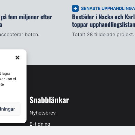
SENASTE UPPHANDLING
på fem miljoner efter
Bostäder i Nacka och Kar
a
toppar upphandlingslista
accepterar boten.
Totalt 28 tilldelade projekt.
t lagra
ker kan vi
nte
Snabblänkar
llningar
Nyhetsbrev
E-tidning