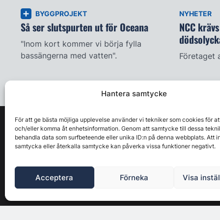
BYGGPROJEKT
NYHETER
Så ser slutspurten ut för Oceana
NCC krävs 
dödsolyck
"Inom kort kommer vi börja fylla
bassängerna med vatten".
Företaget 
Hantera samtycke
För att ge bästa möjliga upplevelse använder vi tekniker som cookies för at
och/eller komma åt enhetsinformation. Genom att samtycke till dessa tekni
behandla data som surfbeteende eller unika ID:n på denna webbplats. Att i
samtycka eller återkalla samtycke kan påverka vissa funktioner negativt.
Acceptera
Förneka
Visa instä
Byggbranschens ledande affärs- & nyhetsforum