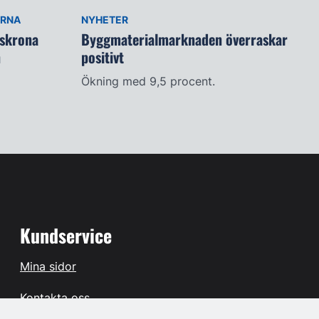
ARNA
NYHETER
lskrona
Byggmaterialmarknaden överraskar
n
positivt
Ökning med 9,5 procent.
Kundservice
Mina sidor
Kontakta oss