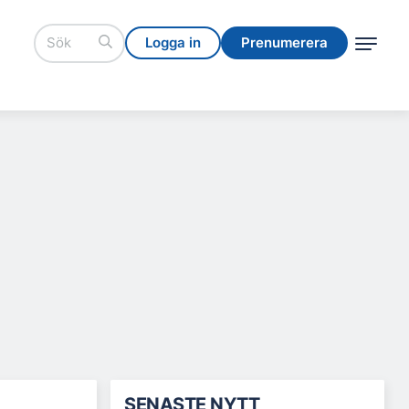
Logga in
Prenumerera
Logga in
Prenumerera
SENASTE NYTT