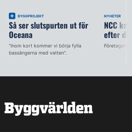
BYGGPROJEKT
NYHETER
Så ser slutspurten ut för
NCC kräv
Oceana
efter dö
"Inom kort kommer vi börja fylla
Företaget ac
bassängerna med vatten".