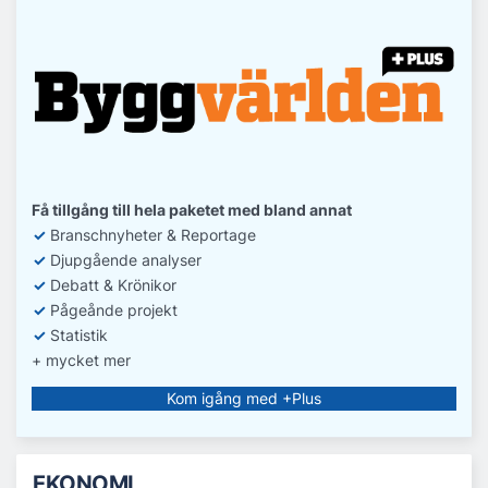
Få tillgång till hela paketet med bland annat
✓
Branschnyheter & Reportage
✓
D
jupgående analyser
✓
Debatt
& Krönikor
✓
Pågeånde projekt
✓
Statistik
+ mycket mer
Kom igång med +Plus
EKONOMI