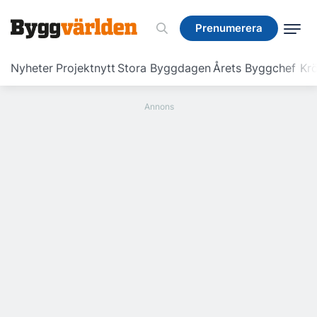
Prenumerera
Prenumerera
Nyheter
Projektnytt
Stora Byggdagen
Årets Byggchef
Krö