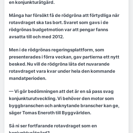
en konjunkturåtgärd.
Många har försökt få de rödgröna att förtydliga när
rotavdraget ska tas bort. Svaret som gavs i de
rödgrönas budgetmotion var att pengar fanns
avsatta till och med 2012.
Men i de rödgrönas regeringsplattform, som
presenterades i förra veckan, gav partierna ett nytt
besked. Nu vill de rödgröna låta det nuvarande
rotavdraget vara kvar under hela den kommande
mandatperioden.
— Vi gör bedömningen att det är en så pass svag
konjunkturutveckling. Vi behöver den motor som
byggbranschen och anknytande branscher kan ge,
säger Tomas Eneroth till Byggvärlden.
Så ni ser fortfarande rotavdraget som en
konjunkturåtgärd?