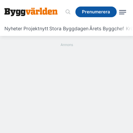
Prenumerera
Prenumerera
Nyheter
Projektnytt
Stora Byggdagen
Årets Byggchef
Krö