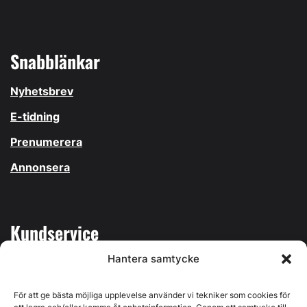
Snabblänkar
Nyhetsbrev
E-tidning
Prenumerera
Annonsera
Kundservice
Hantera samtycke
Mina sidor
Kontakta oss
För att ge bästa möjliga upplevelse använder vi tekniker som cookies för