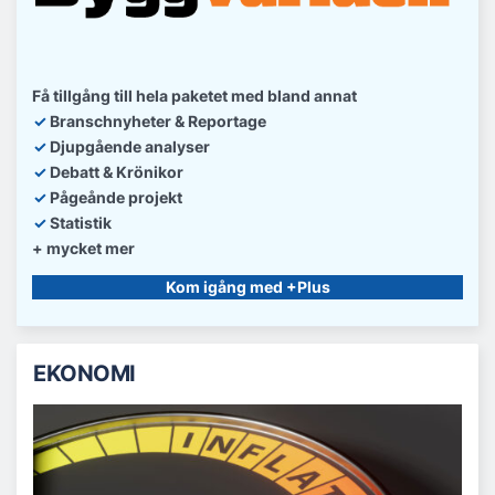
Få tillgång till hela paketet med bland annat
✓
Branschnyheter & Reportage
✓
D
jupgående analyser
✓
Debatt
& Krönikor
✓
Pågeånde projekt
✓
Statistik
+ mycket mer
Kom igång med +Plus
EKONOMI