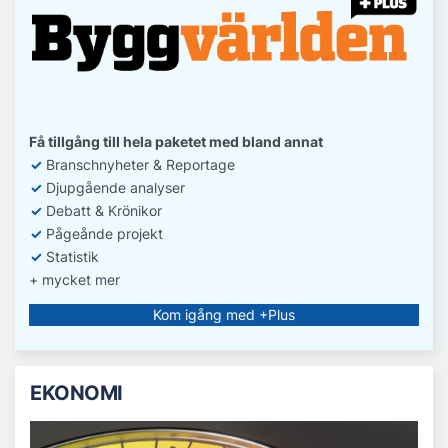
Få tillgång till hela paketet med bland annat
✓
Branschnyheter & Reportage
✓
D
jupgående analyser
✓
Debatt
& Krönikor
✓
Pågeånde projekt
✓
Statistik
+ mycket mer
Kom igång med +Plus
EKONOMI