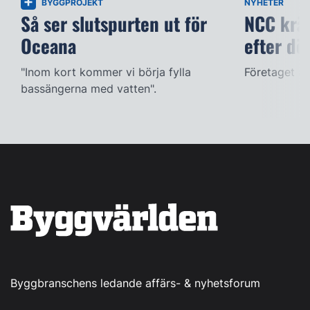
BYGGPROJEKT
NYHETER
Så ser slutspurten ut för
NCC kräv
Oceana
efter dö
"Inom kort kommer vi börja fylla
Företaget ac
bassängerna med vatten".
Byggbranschens ledande affärs- & nyhetsforum