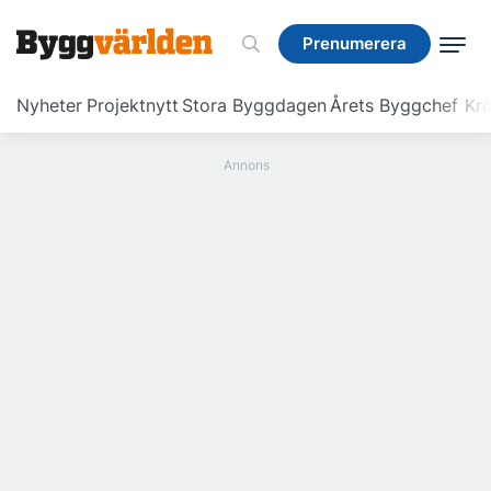
Prenumerera
Prenumerera
Nyheter
Projektnytt
Stora Byggdagen
Årets Byggchef
Krö