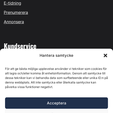
E-tidning
Prenumerera
Annonsera
Kundservice
Hantera samtycke
Mina sidor
Kontakta oss
För att ge bästa möjliga upplevelse använder vi tekniker som cookies för
att lagra och/eller komma åt enhetsinformation. Genom att samtycke till
dessa tekniker kan vi behandla data som surfbeteende eller unika ID:n på
denna webbplats. Att inte samtycka eller återkalla samtycke kan
påverka vissa funktioner negativt.
Byggvärlden produceras av
Svenska Media i Ljusdal AB
,
Östernäsvägen 1, 827 32 Ljusdal, org.nr: 556625-6425 -
Acceptera
Ansvarig utgivare: Henrik Ekberg. Innehållet på denna
webbplats är upphovsrättsligt skyddat. Ange källa vid citering.