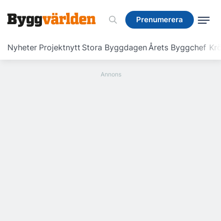
Prenumerera
Prenumerera
Nyheter
Projektnytt
Stora Byggdagen
Årets Byggchef
Krö