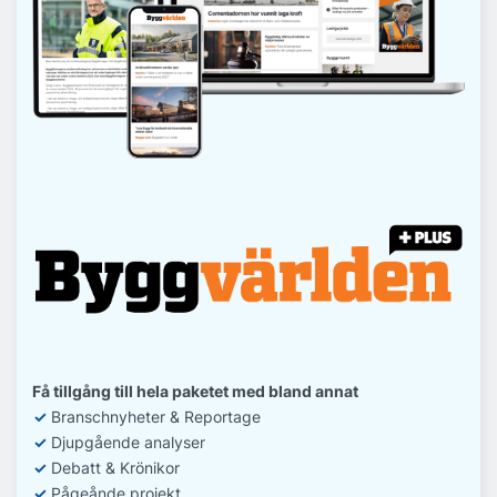
Få tillgång till hela paketet med bland annat
✓
Branschnyheter & Reportage
✓
D
jupgående analyser
✓
Debatt
& Krönikor
✓
Pågeånde projekt