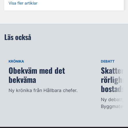
Visa fler artiklar
Läs också
KRÖNIKA
DEBATT
Obekväm med det
Skatter 
bekväma
rörlighe
bostads
Ny krönika från Hållbara chefer.
Ny debatt-ar
Byggmateria