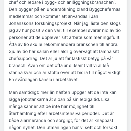
chef och ledare i bygg- och anläggningsbranschen”.
Den bygger på en undersökning bland Byggchefernas
medlemmar och kommer att användas i Jan
Johanssons forskningsprojekt. När jag läste den slogs
jag av hur positiv den var: till exempel svarar nio av tio
personer att de upplever sitt arbete som meningsfullt.
Åtta av tio skulle rekommendera branschen till andra.
Sju av tio har sällan eller aldrig övervägt att lämna sitt
chefsuppdrag. Det är ju ett fantastiskt betyg på vår
bransch! Även om det ofta är slitsamt vill vi alltså
stanna kvar och är stolta över att bidra till något viktigt.
En svårslagen känsla i arbetslivet.
Men samtidigt: mer än hälften uppger att de inte kan
lägga jobbtankarna åt sidan på sin lediga tid. Lika
många känner att de inte har möjlighet till
återhämtning efter arbetsintensiva perioder. Det är
både alarmerande och sorgligt, för det är knappast
någon nyhet. Den utmaningen har vi sett och försökt