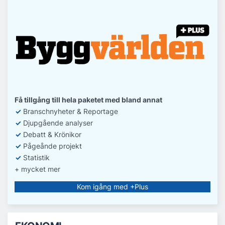
Få tillgång till hela paketet med bland annat
✓
Branschnyheter & Reportage
✓
D
jupgående analyser
✓
Debatt
& Krönikor
✓
Pågeånde projekt
✓
Statistik
+ mycket mer
Kom igång med +Plus