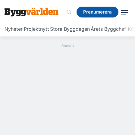
Prenumerera
Prenumerera
Nyheter
Projektnytt
Stora Byggdagen
Årets Byggchef
Krö