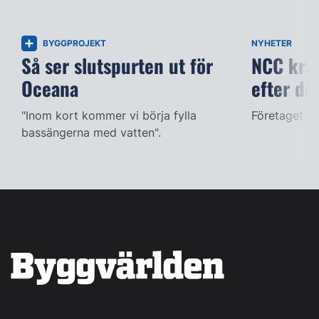
BYGGPROJEKT
NYHETER
Så ser slutspurten ut för
NCC kräv
Oceana
efter dö
"Inom kort kommer vi börja fylla
Företaget ac
bassängerna med vatten".