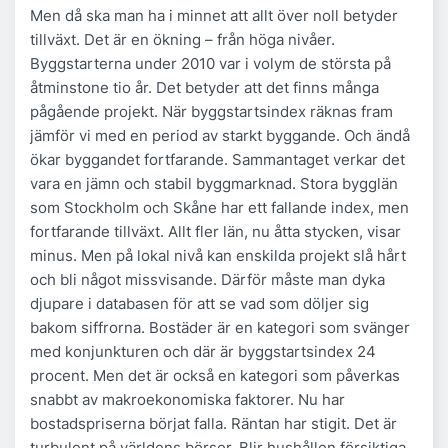
Men då ska man ha i minnet att allt över noll betyder
tillväxt. Det är en ökning – från höga nivåer.
Byggstarterna under 2010 var i volym de största på
åtminstone tio år. Det betyder att det finns många
pågående projekt. När byggstartsindex räknas fram
jämför vi med en period av starkt byggande. Och ändå
ökar byggandet fortfarande. Sammantaget verkar det
vara en jämn och stabil byggmarknad. Stora bygglän
som Stockholm och Skåne har ett fallande index, men
fortfarande tillväxt. Allt fler län, nu åtta stycken, visar
minus. Men på lokal nivå kan enskilda projekt slå hårt
och bli något missvisande. Därför måste man dyka
djupare i databasen för att se vad som döljer sig
bakom siffrorna. Bostäder är en kategori som svänger
med konjunkturen och där är byggstartsindex 24
procent. Men det är också en kategori som påverkas
snabbt av makroekonomiska faktorer. Nu har
bostadspriserna börjat falla. Räntan har stigit. Det är
turbulent på världens börser. Blir hushållen försiktiga