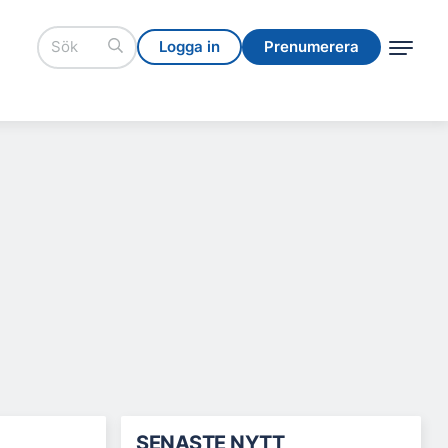
Logga in
Prenumerera
Logga in
Prenumerera
SENASTE NYTT