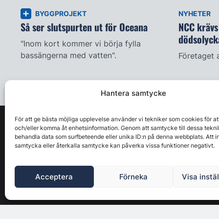
BYGGPROJEKT
NYHETER
Så ser slutspurten ut för Oceana
NCC krävs 
dödsolyck
"Inom kort kommer vi börja fylla
bassängerna med vatten".
Företaget 
Hantera samtycke
För att ge bästa möjliga upplevelse använder vi tekniker som cookies för at
och/eller komma åt enhetsinformation. Genom att samtycke till dessa tekni
behandla data som surfbeteende eller unika ID:n på denna webbplats. Att i
samtycka eller återkalla samtycke kan påverka vissa funktioner negativt.
Acceptera
Förneka
Visa instä
Byggbranschens ledande affärs- & nyhetsforum