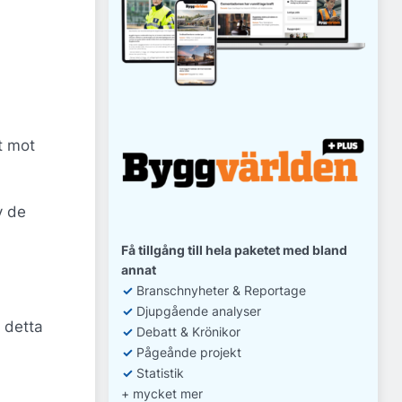
t mot
v de
Få tillgång till hela paketet med bland
annat
✓
Branschnyheter & Reportage
✓
D
jupgående analyser
l detta
✓
Debatt
& Krönikor
✓
Pågeånde projekt
✓
Statistik
+ mycket mer