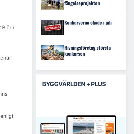
fängelseprojekten
Konkurserna ökade i juli
 Björn
Rivningsföretag största
konkursen
menar
BYGGVÄRLDEN +PLUS
inns
enligt