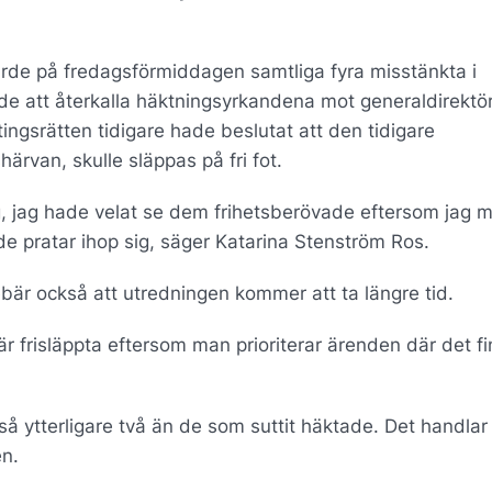
de på fredagsförmiddagen samtliga fyra misstänkta i
e att återkalla häktningsyrkandena mot generaldirektör
ngsrätten tidigare hade beslutat att den tidigare
ärvan, skulle släppas på fri fot.
g, jag hade velat se dem frihetsberövade eftersom jag 
t de pratar ihop sig, säger Katarina Stenström Ros.
nebär också att utredningen kommer att ta längre tid.
r frisläppta eftersom man prioriterar ärenden där det f
tså ytterligare två än de som suttit häktade. Det handlar 
n.