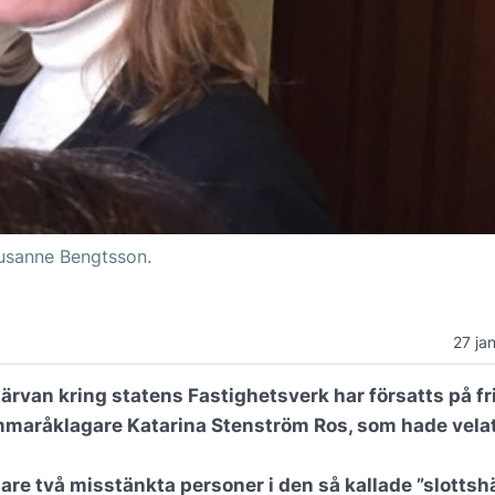
usanne Bengtsson.
27 ja
rvan kring statens Fastighetsverk har försatts på fri
ammaråklagare Katarina Stenström Ros, som hade vela
are två misstänkta personer i den så kallade ”slottsh