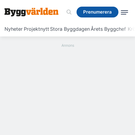
Prenumerera
Prenumerera
Nyheter
Projektnytt
Stora Byggdagen
Årets Byggchef
Krö