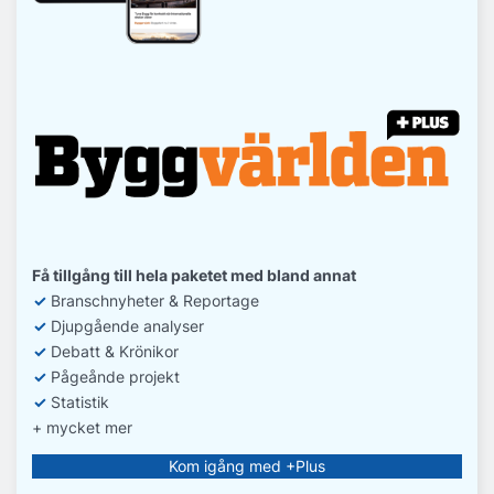
Få tillgång till hela paketet med bland annat
✓
Branschnyheter & Reportage
✓
D
jupgående analyser
✓
Debatt
& Krönikor
✓
Pågeånde projekt
✓
Statistik
+ mycket mer
Kom igång med +Plus