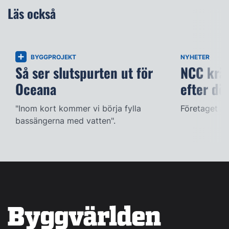
Läs också
BYGGPROJEKT
NYHETER
Så ser slutspurten ut för
NCC kräv
Oceana
efter dö
"Inom kort kommer vi börja fylla
Företaget ac
bassängerna med vatten".