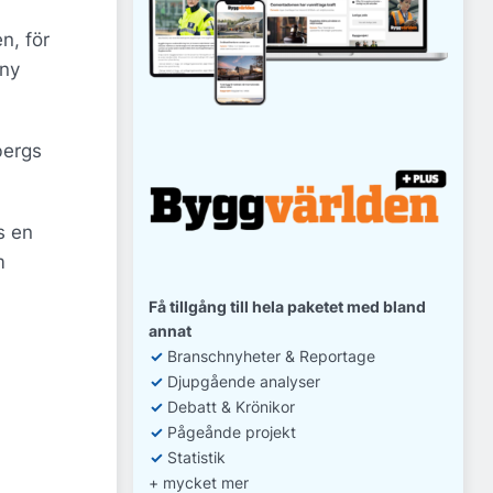
n, för
 ny
bergs
s en
m
Få tillgång till hela paketet med bland
annat
✓
Branschnyheter & Reportage
✓
D
jupgående analyser
✓
Debatt
& Krönikor
✓
Pågeånde projekt
✓
Statistik
+ mycket mer