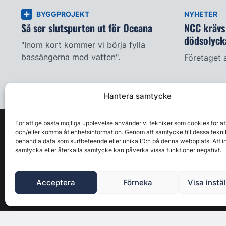
BYGGPROJEKT
NYHETER
Så ser slutspurten ut för Oceana
NCC krävs 
dödsolyck
"Inom kort kommer vi börja fylla
bassängerna med vatten".
Företaget 
Hantera samtycke
För att ge bästa möjliga upplevelse använder vi tekniker som cookies för at
och/eller komma åt enhetsinformation. Genom att samtycke till dessa tekni
behandla data som surfbeteende eller unika ID:n på denna webbplats. Att i
samtycka eller återkalla samtycke kan påverka vissa funktioner negativt.
Acceptera
Förneka
Visa instä
Byggbranschens ledande affärs- & nyhetsforum