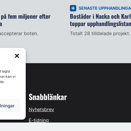
SENASTE UPPHANDLING
på fem miljoner efter
Bostäder i Nacka och Kar
a
toppar upphandlingslista
accepterar boten.
Totalt 28 tilldelade projekt.
t lagra
ker kan vi
nte
Snabblänkar
llningar
Nyhetsbrev
E-tidning