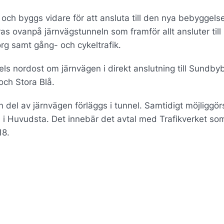
ch byggs vidare för att ansluta till den nya bebyggelse
ras ovanpå järnvägstunneln som framför allt ansluter till
org samt gång- och cykeltrafik.
ls nordost om järnvägen i direkt anslutning till Sundby
 och Stora Blå.
el av järnvägen förläggs i tunnel. Samtidigt möjliggör
n i Huvudsta. Det innebär det avtal med Trafikverket so
18.