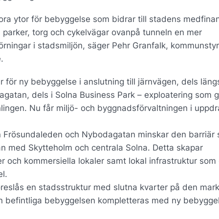
ora ytor för bebyggelse som bidrar till stadens medfinan
 parker, torg och cykelvägar ovanpå tunneln en mer
rningar i stadsmiljön, säger Pehr Granfalk, kommunsty
e.
r för ny bebyggelse i anslutning till järnvägen, dels län
gatan, dels i Solna Business Park – exploatering som g
nlingen. Nu får miljö- och byggnadsförvaltningen i uppdr
an Frösundaleden och Nybodagatan minskar den barriär
n med Skytteholm och centrala Solna. Detta skapar
 och kommersiella lokaler samt lokal infrastruktur som 
l.
reslås en stadsstruktur med slutna kvarter på den mar
en befintliga bebyggelsen kompletteras med ny bebyggel