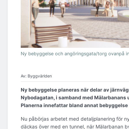
Ny bebyggelse och angöringsgata/torg ovanpå int
Av: Byggvärlden
Ny bebyggelse planeras när delar av järnväg
Nybodagatan, i samband med Mälarbanans 
Planerna innefattar bland annat bebyggelse
Nu påbörjas arbetet med detaljplanering för 
däckas över med en tunnel, när Mälarbanan b