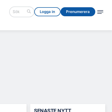
Logga in
Prenumerera
Logga in
Prenumerera
SENASTE NYTT