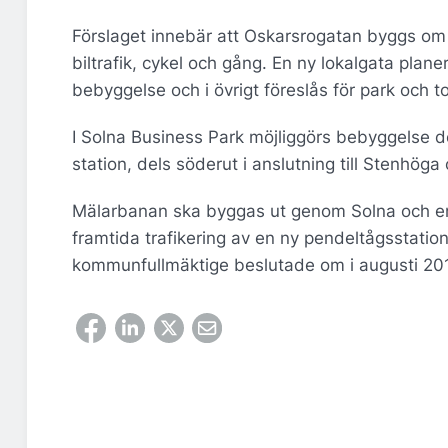
Förslaget innebär att Oskarsrogatan byggs om o
biltrafik, cykel och gång. En ny lokalgata plane
bebyggelse och i övrigt föreslås för park och t
I Solna Business Park möjliggörs bebyggelse de
station, dels söderut i anslutning till Stenhöga
Mälarbanan ska byggas ut genom Solna och en d
framtida trafikering av en ny pendeltågsstatio
kommunfullmäktige beslutade om i augusti 20