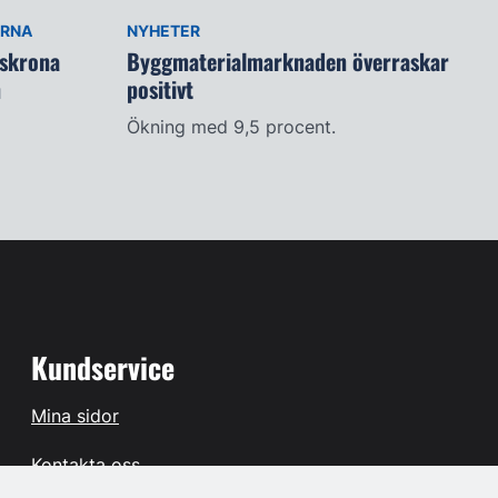
ARNA
NYHETER
lskrona
Byggmaterialmarknaden överraskar
n
positivt
Ökning med 9,5 procent.
Kundservice
Mina sidor
Kontakta oss