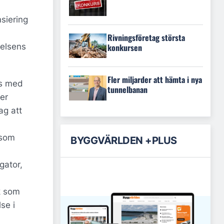
siering
Rivningsföretag största
konkursen
relsens
Fler miljarder att hämta i nya
gs med
tunnelbanan
er
ag att
 som
BYGGVÄRLDEN +PLUS
gator,
k som
se i