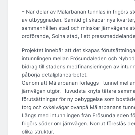
– När delar av Mälarbanan tunnlas in frigörs st
av utbyggnaden. Samtidigt skapar nya kvarter,
sammanhållen stad och minskar järnvägens stö
ordförande, Solna stad, i ett pressmeddeland
Projektet innebär att det skapas förutsättninga
intunnlingen mellan Frösundaleden och Nyboda
bidrag till stadens medfinansieringen av intun
påbörja detaljplanearbetet.
Genom att Mälarbanan förläggs i tunnel mell
järnvägen utgör. Huvudsta knyts tätare samma
förutsättningar för ny bebyggelse som bostäder
torg och cykelvägar ovanpå Mälarbanans tunne
Längs med intunnlingen från Frösundaleden fö
frigörs söder om järnvägen. Norrut föreslås d
olika struktur.