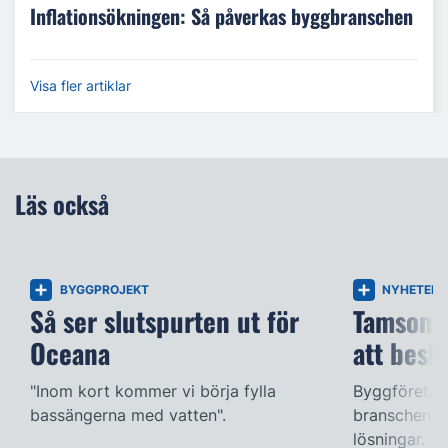
Inflationsökningen: Så påverkas byggbranschen
Visa fler artiklar
Läs också
BYGGPROJEKT
NYHETER
Så ser slutspurten ut för
Tamsons:
Oceana
att besk
"Inom kort kommer vi börja fylla
Byggföretag
bassängerna med vatten".
branschens 
lösningar.