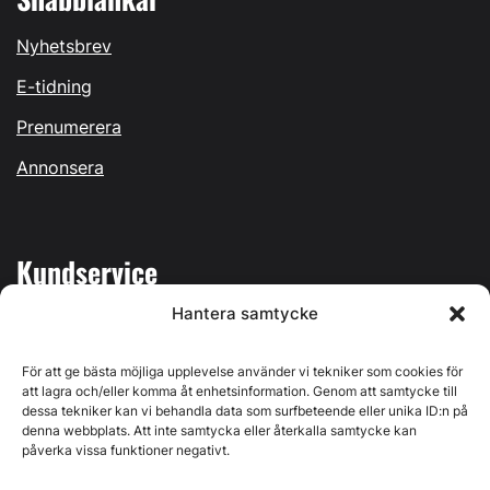
Nyhetsbrev
E-tidning
Prenumerera
Annonsera
Kundservice
Hantera samtycke
Mina sidor
Kontakta oss
För att ge bästa möjliga upplevelse använder vi tekniker som cookies för
att lagra och/eller komma åt enhetsinformation. Genom att samtycke till
dessa tekniker kan vi behandla data som surfbeteende eller unika ID:n på
denna webbplats. Att inte samtycka eller återkalla samtycke kan
påverka vissa funktioner negativt.
Byggvärlden produceras av
Svenska Media i Ljusdal AB
,