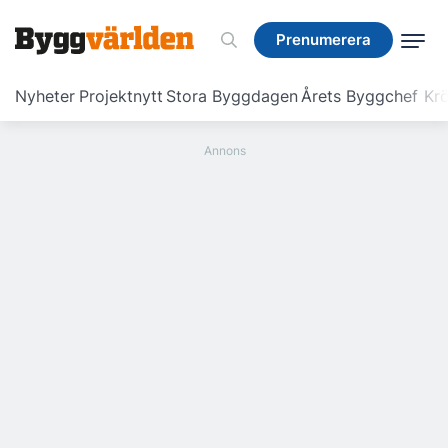
Prenumerera
Prenumerera
Nyheter
Projektnytt
Stora Byggdagen
Årets Byggchef
Krö