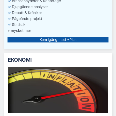
✓
Branschnyheter & Reportage
✓
D
jupgående analyser
✓
Debatt
& Krönikor
✓
Pågeånde projekt
✓
Statistik
+ mycket mer
Kom igång med +Plus
EKONOMI