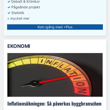
✓
Debatt
& Krönikor
✓
Pågeånde projekt
✓
Statistik
+ mycket mer
Kom igång med +Plus
EKONOMI
Inflationsökningen: Så påverkas byggbranschen