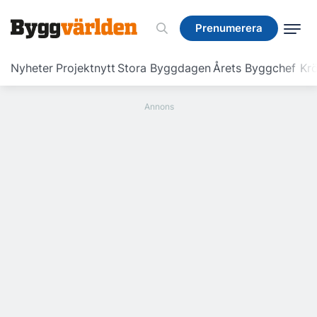
Prenumerera
Prenumerera
Nyheter
Projektnytt
Stora Byggdagen
Årets Byggchef
Krö