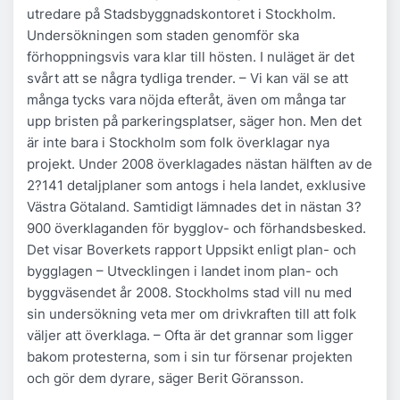
utredare på Stadsbyggnadskontoret i Stockholm.
Undersökningen som staden genomför ska
förhoppningsvis vara klar till hösten. I nuläget är det
svårt att se några tydliga trender. – Vi kan väl se att
många tycks vara nöjda efteråt, även om många tar
upp bristen på parkeringsplatser, säger hon. Men det
är inte bara i Stockholm som folk överklagar nya
projekt. Under 2008 överklagades nästan hälften av de
2?141 detaljplaner som antogs i hela landet, exklusive
Västra Götaland. Samtidigt lämnades det in nästan 3?
900 överklaganden för bygglov- och förhandsbesked.
Det visar Boverkets rapport Uppsikt enligt plan- och
bygglagen – Utvecklingen i landet inom plan- och
byggväsendet år 2008. Stockholms stad vill nu med
sin undersökning veta mer om drivkraften till att folk
väljer att överklaga. – Ofta är det grannar som ligger
bakom protesterna, som i sin tur försenar projekten
och gör dem dyrare, säger Berit Göransson.