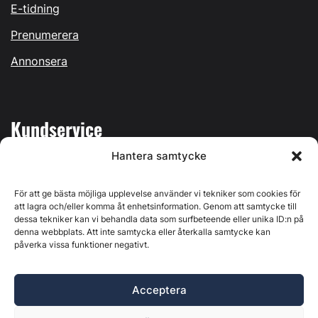
E-tidning
Prenumerera
Annonsera
Kundservice
Hantera samtycke
Mina sidor
Kontakta oss
För att ge bästa möjliga upplevelse använder vi tekniker som cookies för
att lagra och/eller komma åt enhetsinformation. Genom att samtycke till
dessa tekniker kan vi behandla data som surfbeteende eller unika ID:n på
denna webbplats. Att inte samtycka eller återkalla samtycke kan
påverka vissa funktioner negativt.
Byggvärlden produceras av
Svenska Media i Ljusdal AB
,
Östernäsvägen 1, 827 32 Ljusdal, org.nr: 556625-6425 -
Acceptera
Ansvarig utgivare: Henrik Ekberg. Innehållet på denna
webbplats är upphovsrättsligt skyddat. Ange källa vid citering.