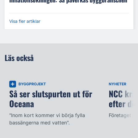
Visa fler artiklar
Läs också
BYGGPROJEKT
NYHETER
Så ser slutspurten ut för
NCC kräv
Oceana
efter dö
"Inom kort kommer vi börja fylla
Företaget ac
bassängerna med vatten".