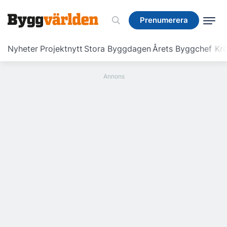
Prenumerera
Prenumerera
Nyheter
Projektnytt
Stora Byggdagen
Årets Byggchef
Krö