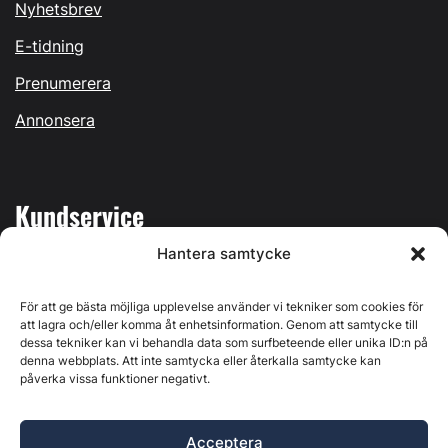
Nyhetsbrev
E-tidning
Prenumerera
Annonsera
Kundservice
Hantera samtycke
Mina sidor
Kontakta oss
För att ge bästa möjliga upplevelse använder vi tekniker som cookies för
att lagra och/eller komma åt enhetsinformation. Genom att samtycke till
dessa tekniker kan vi behandla data som surfbeteende eller unika ID:n på
denna webbplats. Att inte samtycka eller återkalla samtycke kan
påverka vissa funktioner negativt.
Byggvärlden produceras av
Svenska Media i Ljusdal AB
,
Östernäsvägen 1, 827 32 Ljusdal, org.nr: 556625-6425 -
Acceptera
Ansvarig utgivare: Henrik Ekberg. Innehållet på denna