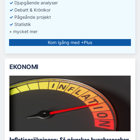
✓
D
jupgående analyser
✓
Debatt
& Krönikor
✓
Pågeånde projekt
✓
Statistik
+ mycket mer
Kom igång med +Plus
EKONOMI
Inflationsökningen: Så påverkas byggbranschen