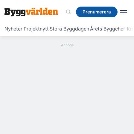
Prenumerera
Prenumerera
Nyheter
Projektnytt
Stora Byggdagen
Årets Byggchef
Krö