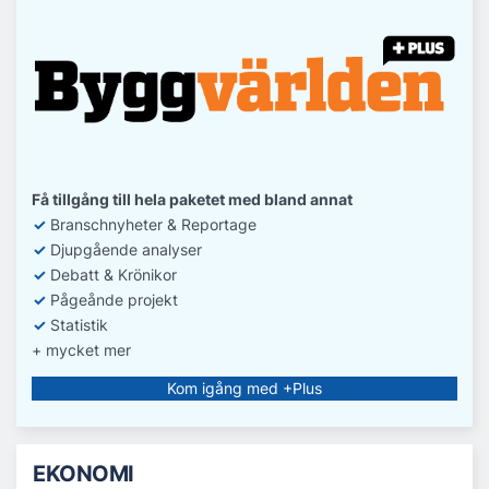
Få tillgång till hela paketet med bland annat
✓
Branschnyheter & Reportage
✓
D
jupgående analyser
✓
Debatt
& Krönikor
✓
Pågeånde projekt
✓
Statistik
+ mycket mer
Kom igång med +Plus
EKONOMI