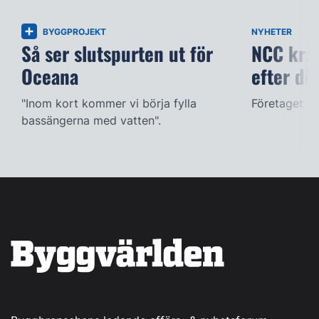
BYGGPROJEKT
NYHETER
Så ser slutspurten ut för
NCC kräv
Oceana
efter dö
"Inom kort kommer vi börja fylla
Företaget ac
bassängerna med vatten".