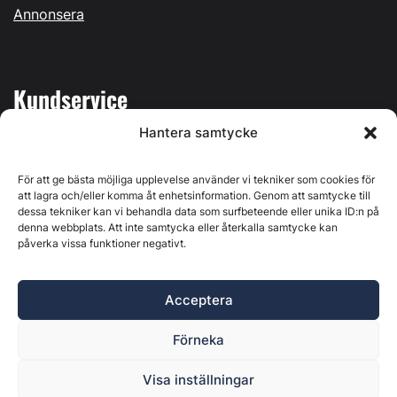
Annonsera
Kundservice
Hantera samtycke
Mina sidor
Kontakta oss
För att ge bästa möjliga upplevelse använder vi tekniker som cookies för
att lagra och/eller komma åt enhetsinformation. Genom att samtycke till
dessa tekniker kan vi behandla data som surfbeteende eller unika ID:n på
denna webbplats. Att inte samtycka eller återkalla samtycke kan
påverka vissa funktioner negativt.
Byggvärlden produceras av
Svenska Media i Ljusdal AB
,
Östernäsvägen 1, 827 32 Ljusdal, org.nr: 556625-6425 -
Acceptera
Ansvarig utgivare: Henrik Ekberg. Innehållet på denna
webbplats är upphovsrättsligt skyddat. Ange källa vid citering.
Förneka
Byggvärlden är en del av
Marknadsdatagruppen
.
Policy för datahantering, integritet och cookies
Visa inställningar