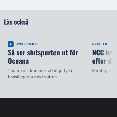
Läs också
BYGGPROJEKT
NYHETER
Så ser slutspurten ut för
NCC kräv
Oceana
efter dö
"Inom kort kommer vi börja fylla
Företaget ac
bassängerna med vatten".