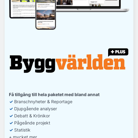
Få tillgång till hela paketet med bland annat
✓
Branschnyheter & Reportage
✓
D
jupgående analyser
✓
Debatt
& Krönikor
✓
Pågeånde projekt
✓
Statistik
+ mycket mer