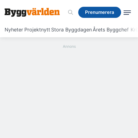
Prenumerera
Prenumerera
Nyheter
Projektnytt
Stora Byggdagen
Årets Byggchef
Krö