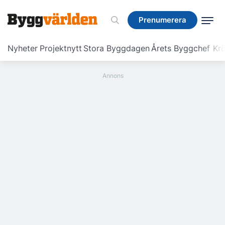
Prenumerera
Prenumerera
Nyheter
Projektnytt
Stora Byggdagen
Årets Byggchef
Krö