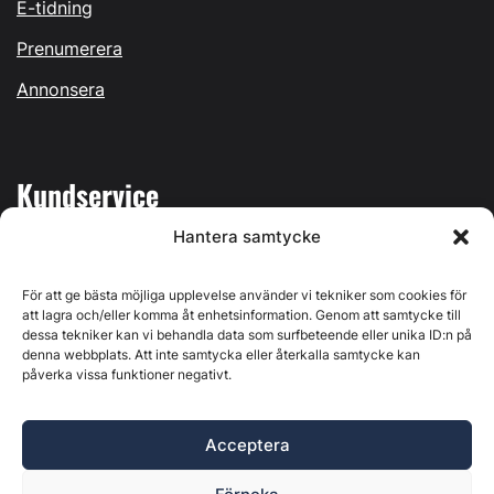
E-tidning
Prenumerera
Annonsera
Kundservice
Hantera samtycke
Mina sidor
Kontakta oss
För att ge bästa möjliga upplevelse använder vi tekniker som cookies för
att lagra och/eller komma åt enhetsinformation. Genom att samtycke till
dessa tekniker kan vi behandla data som surfbeteende eller unika ID:n på
denna webbplats. Att inte samtycka eller återkalla samtycke kan
påverka vissa funktioner negativt.
Byggvärlden produceras av
Svenska Media i Ljusdal AB
,
Östernäsvägen 1, 827 32 Ljusdal, org.nr: 556625-6425 -
Acceptera
Ansvarig utgivare: Henrik Ekberg. Innehållet på denna
webbplats är upphovsrättsligt skyddat. Ange källa vid citering.