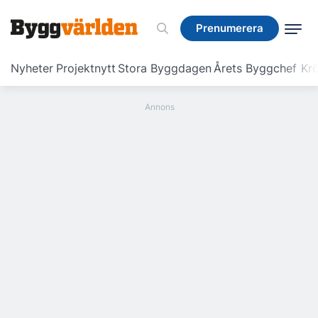
Prenumerera
Prenumerera
Nyheter
Projektnytt
Stora Byggdagen
Årets Byggchef
Krö