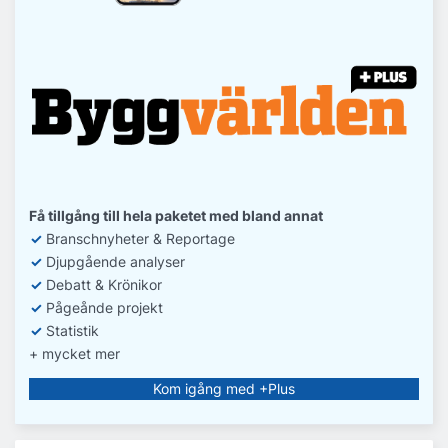
Få tillgång till hela paketet med bland annat
✓
Branschnyheter & Reportage
✓
D
jupgående analyser
✓
Debatt
& Krönikor
✓
Pågeånde projekt
✓
Statistik
+ mycket mer
Kom igång med +Plus