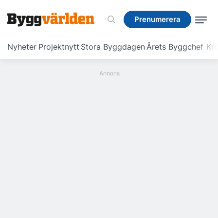
Prenumerera
Prenumerera
Nyheter
Projektnytt
Stora Byggdagen
Årets Byggchef
Krö