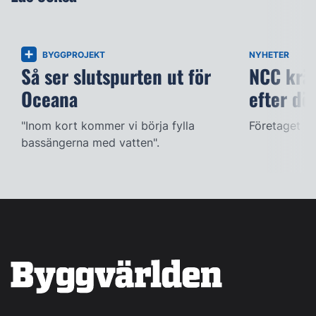
BYGGPROJEKT
NYHETER
Så ser slutspurten ut för
NCC kräv
Oceana
efter dö
"Inom kort kommer vi börja fylla
Företaget ac
bassängerna med vatten".