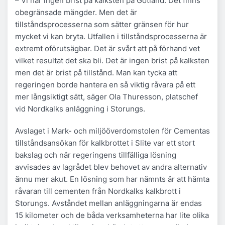
– Vi har ingen brist på kalksten på Gotland. Det finns
obegränsade mängder. Men det är
tillståndsprocesserna som sätter gränsen för hur
mycket vi kan bryta. Utfallen i tillståndsprocesserna är
extremt oförutsägbar. Det är svårt att på förhand vet
vilket resultat det ska bli. Det är ingen brist på kalksten
men det är brist på tillstånd. Man kan tycka att
regeringen borde hantera en så viktig råvara på ett
mer långsiktigt sätt, säger Ola Thuresson, platschef
vid Nordkalks anläggning i Storungs.
Avslaget i Mark- och miljööverdomstolen för Cementas
tillståndsansökan för kalkbrottet i Slite var ett stort
bakslag och när regeringens tillfälliga lösning
avvisades av lagrådet blev behovet av andra alternativ
ännu mer akut. En lösning som har nämnts är att hämta
råvaran till cementen från Nordkalks kalkbrott i
Storungs. Avståndet mellan anläggningarna är endas
15 kilometer och de båda verksamheterna har lite olika