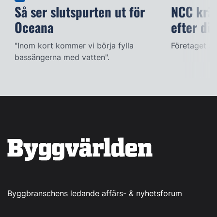
Så ser slutspurten ut för
NCC kräv
Oceana
efter dö
"Inom kort kommer vi börja fylla
Företaget ac
bassängerna med vatten".
Byggbranschens ledande affärs- & nyhetsforum