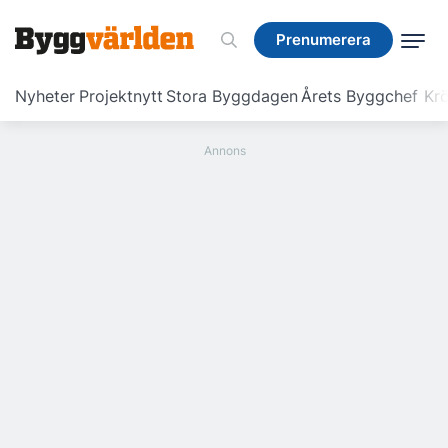
Prenumerera
Prenumerera
Nyheter
Projektnytt
Stora Byggdagen
Årets Byggchef
Krö