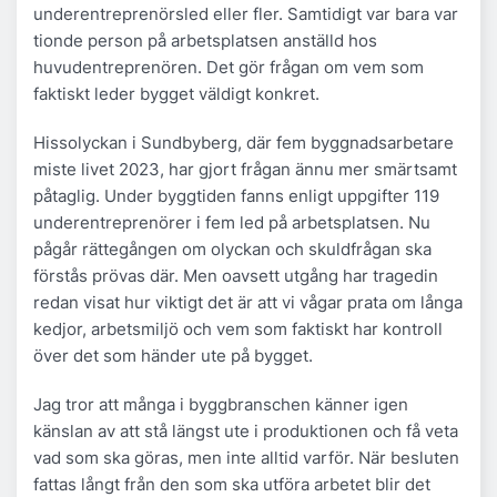
underentreprenörsled eller fler. Samtidigt var bara var
tionde person på arbetsplatsen anställd hos
huvudentreprenören. Det gör frågan om vem som
faktiskt leder bygget väldigt konkret.
Hissolyckan i Sundbyberg, där fem byggnadsarbetare
miste livet 2023, har gjort frågan ännu mer smärtsamt
påtaglig. Under byggtiden fanns enligt uppgifter 119
underentreprenörer i fem led på arbetsplatsen. Nu
pågår rättegången om olyckan och skuldfrågan ska
förstås prövas där. Men oavsett utgång har tragedin
redan visat hur viktigt det är att vi vågar prata om långa
kedjor, arbetsmiljö och vem som faktiskt har kontroll
över det som händer ute på bygget.
Jag tror att många i byggbranschen känner igen
känslan av att stå längst ute i produktionen och få veta
vad som ska göras, men inte alltid varför. När besluten
fattas långt från den som ska utföra arbetet blir det