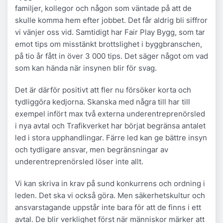
familjer, kollegor och någon som väntade på att de
skulle komma hem efter jobbet. Det får aldrig bli siffror
vi vänjer oss vid. Samtidigt har Fair Play Bygg, som tar
emot tips om misstänkt brottslighet i byggbranschen,
på tio år fått in över 3 000 tips. Det säger något om vad
som kan hända när insynen blir för svag.
Det är därför positivt att fler nu försöker korta och
tydliggöra kedjorna. Skanska med några till har till
exempel infört max två externa underentreprenörsled
i nya avtal och Trafikverket har börjat begränsa antalet
led i stora upphandlingar. Färre led kan ge bättre insyn
och tydligare ansvar, men begränsningar av
underentreprenörsled löser inte allt.
Vi kan skriva in krav på sund konkurrens och ordning i
leden. Det ska vi också göra. Men säkerhetskultur och
ansvarstagande uppstår inte bara för att de finns i ett
avtal. De blir verklighet först när människor märker att