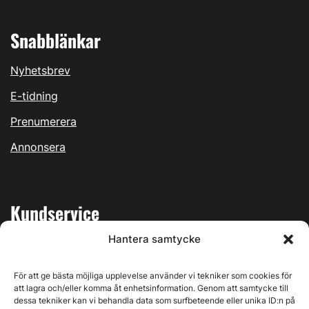
Snabblänkar
Nyhetsbrev
E-tidning
Prenumerera
Annonsera
Kundservice
Hantera samtycke
Mina sidor
Kontakta oss
För att ge bästa möjliga upplevelse använder vi tekniker som cookies för
att lagra och/eller komma åt enhetsinformation. Genom att samtycke till
dessa tekniker kan vi behandla data som surfbeteende eller unika ID:n på