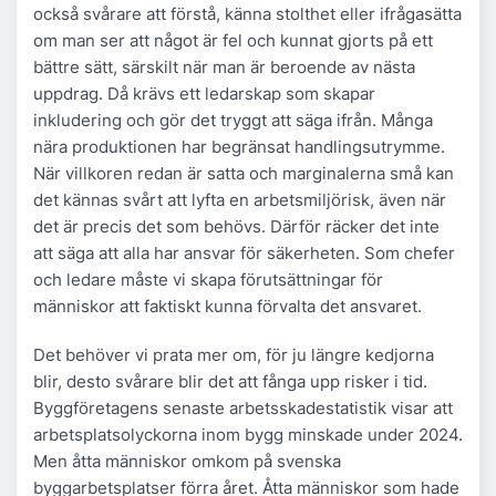
också svårare att förstå, känna stolthet eller ifrågasätta
om man ser att något är fel och kunnat gjorts på ett
bättre sätt, särskilt när man är beroende av nästa
uppdrag. Då krävs ett ledarskap som skapar
inkludering och gör det tryggt att säga ifrån. Många
nära produktionen har begränsat handlingsutrymme.
När villkoren redan är satta och marginalerna små kan
det kännas svårt att lyfta en arbetsmiljörisk, även när
det är precis det som behövs. Därför räcker det inte
att säga att alla har ansvar för säkerheten. Som chefer
och ledare måste vi skapa förutsättningar för
människor att faktiskt kunna förvalta det ansvaret.
Det behöver vi prata mer om, för ju längre kedjorna
blir, desto svårare blir det att fånga upp risker i tid.
Byggföretagens senaste arbetsskadestatistik visar att
arbetsplatsolyckorna inom bygg minskade under 2024.
Men åtta människor omkom på svenska
byggarbetsplatser förra året. Åtta människor som hade