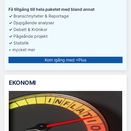
Få tillgång till hela paketet med bland annat
✓
Branschnyheter & Reportage
✓
D
jupgående analyser
✓
Debatt
& Krönikor
✓
Pågeånde projekt
✓
Statistik
+ mycket mer
Kom igång med +Plus
EKONOMI