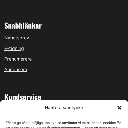
Snabblänkar
Nyhetsbrev
E-tidning
Prenumerera
Annonsera
Kundservice
Hantera samtycke
Mina sidor
Kontakta oss
För att ge bästa möjliga upplevelse använder vi tekniker som cookies för
att lagra och/eller komma åt enhetsinformation. Genom att samtycke till