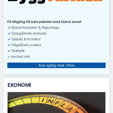
Få tillgång till hela paketet med bland annat
✓
Branschnyheter & Reportage
✓
D
jupgående analyser
✓
Debatt
& Krönikor
✓
Pågeånde projekt
✓
Statistik
+ mycket mer
Kom igång med +Plus
EKONOMI