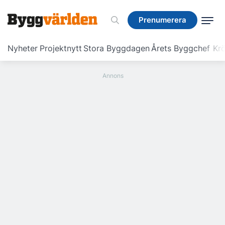
Prenumerera
Prenumerera
Nyheter
Projektnytt
Stora Byggdagen
Årets Byggchef
Krö