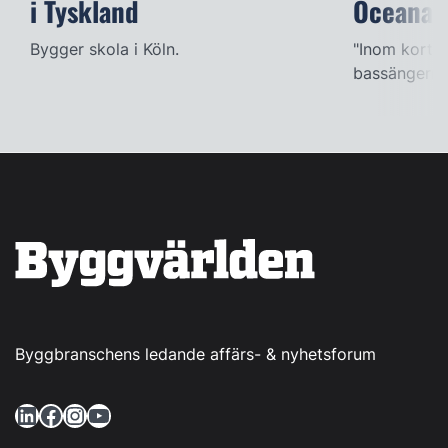
i Tyskland
Oceana
Bygger skola i Köln.
"Inom kort k
bassängerna
Byggbranschens ledande affärs- & nyhetsforum
LinkedIn
Facebook
Instagram
YouTube