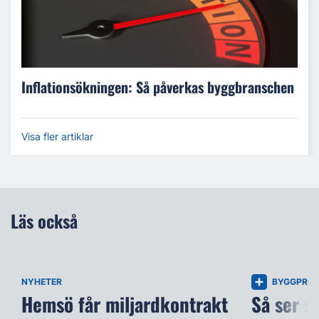
Inflationsökningen: Så påverkas byggbranschen
Visa fler artiklar
Läs också
NYHETER
BYGGPROJ
Hemsö får miljardkontrakt
Så ser s