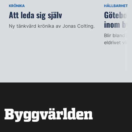
KRÖNIKA
HÅLLBARHET
Att leda sig själv
Göteborg
inom by
Ny tänkvärd krönika av Jonas Colting.
Blir bland de
eldrivet vid