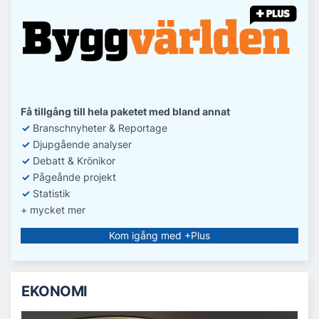
Få tillgång till hela paketet med bland annat
✓
Branschnyheter & Reportage
✓
D
jupgående analyser
✓
Debatt
& Krönikor
✓
Pågeånde projekt
✓
Statistik
+ mycket mer
Kom igång med +Plus
EKONOMI