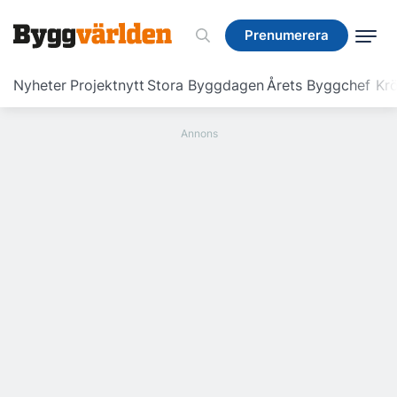
Prenumerera
Prenumerera
Nyheter
Projektnytt
Stora Byggdagen
Årets Byggchef
Krö