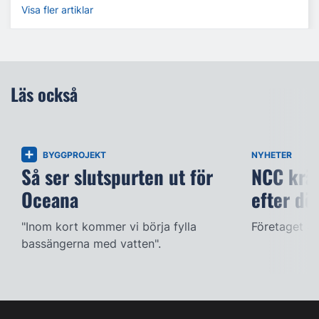
Visa fler artiklar
Läs också
BYGGPROJEKT
NYHETER
Så ser slutspurten ut för
NCC kräv
Oceana
efter dö
"Inom kort kommer vi börja fylla
Företaget ac
bassängerna med vatten".