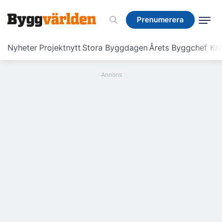
Prenumerera
Prenumerera
Nyheter
Projektnytt
Stora Byggdagen
Årets Byggchef
Krö