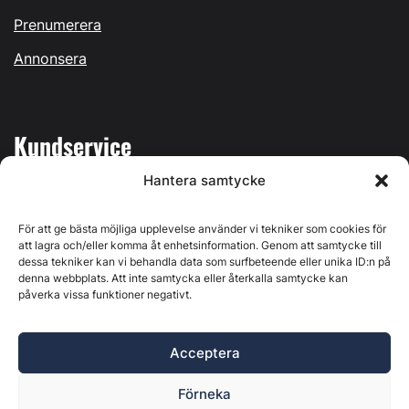
Prenumerera
Annonsera
Kundservice
Hantera samtycke
Mina sidor
Kontakta oss
För att ge bästa möjliga upplevelse använder vi tekniker som cookies för
att lagra och/eller komma åt enhetsinformation. Genom att samtycke till
dessa tekniker kan vi behandla data som surfbeteende eller unika ID:n på
denna webbplats. Att inte samtycka eller återkalla samtycke kan
påverka vissa funktioner negativt.
Byggvärlden produceras av
Svenska Media i Ljusdal AB
,
Östernäsvägen 1, 827 32 Ljusdal, org.nr: 556625-6425 -
Acceptera
Ansvarig utgivare: Henrik Ekberg. Innehållet på denna
webbplats är upphovsrättsligt skyddat. Ange källa vid citering.
Förneka
Byggvärlden är en del av
Marknadsdatagruppen
.