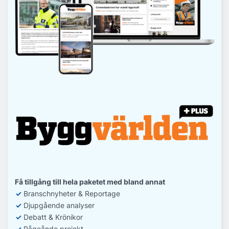
Få tillgång till hela paketet med bland annat
✓
Branschnyheter & Reportage
✓
D
jupgående analyser
✓
Debatt
& Krönikor
✓
Pågeånde projekt