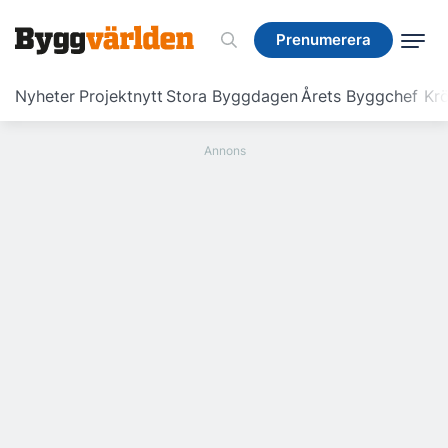
Prenumerera
Prenumerera
Nyheter
Projektnytt
Stora Byggdagen
Årets Byggchef
Krö