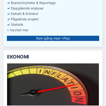
✓
Branschnyheter & Reportage
✓
D
jupgående analyser
✓
Debatt
& Krönikor
✓
Pågeånde projekt
✓
Statistik
+ mycket mer
Kom igång med +Plus
EKONOMI