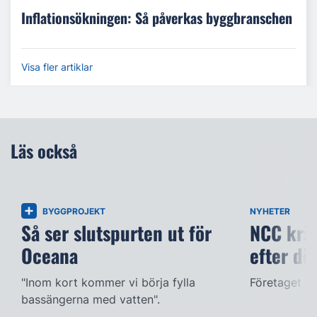
Inflationsökningen: Så påverkas byggbranschen
Visa fler artiklar
Läs också
BYGGPROJEKT
NYHETER
Så ser slutspurten ut för
NCC kräv
Oceana
efter dö
"Inom kort kommer vi börja fylla
Företaget ac
bassängerna med vatten".