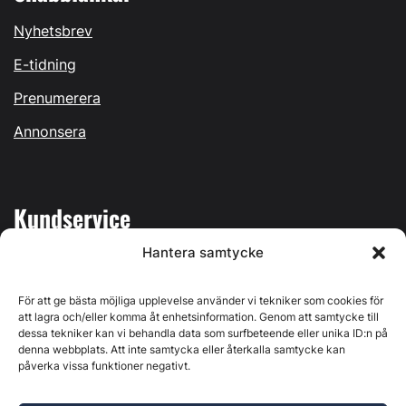
Nyhetsbrev
E-tidning
Prenumerera
Annonsera
Kundservice
Hantera samtycke
Mina sidor
Kontakta oss
För att ge bästa möjliga upplevelse använder vi tekniker som cookies för
att lagra och/eller komma åt enhetsinformation. Genom att samtycke till
dessa tekniker kan vi behandla data som surfbeteende eller unika ID:n på
denna webbplats. Att inte samtycka eller återkalla samtycke kan
påverka vissa funktioner negativt.
Byggvärlden produceras av
Svenska Media i Ljusdal AB
,
Östernäsvägen 1, 827 32 Ljusdal, org.nr: 556625-6425 -