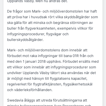
Upplands Väsby. Men nu ändras det.
De frågor som Mark- och miljööverdomstolen har haft
att pröva har i huvudsak rört vilka skydds­åtgärder som
ska gälla för att minska och begränsa störningen av
buller från flygverksamheten, exempelvis villkor för
inflygningsprocedurer, flygvägar och
bullerskyddsåtgärder.
Mark- och miljööverdomstolens dom innebär att
förbudet mot raka inflygningar till bana 01R från och
med den 1 januari 2018 upphävs. Förbudet ersätts med
ett villkor som innebär att inflygnings­procedurer som
undviker Upplands Väsby tätort ska användas när det
är möjligt med hänsyn till flygplatsens kapacitet,
regelverket för flygtrafiktjänsten, flygsäkerhetsskäl
och väderleksförhållanden.
Swedavia åläggs att utreda förutsättningarna att
minska bullerexponeringen över Rosersbergs och