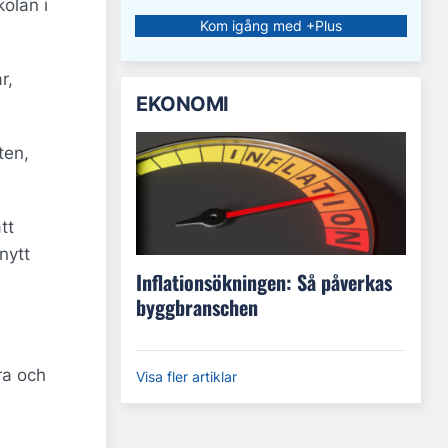
olan i
Kom igång med +Plus
r,
EKONOMI
ten,
tt
nytt
Inflationsökningen: Så påverkas
byggbranschen
ra och
Visa fler artiklar