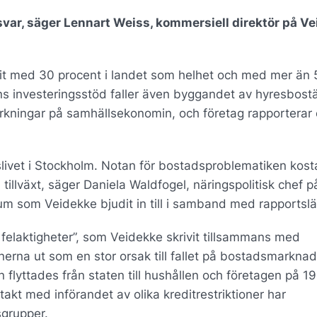
nsvar, säger Lennart Weiss, kommersiell direktör på V
it med 30 procent i landet som helhet och med mer än 
ns investeringsstöd faller även byggandet av hyresbost
rkningar på samhällsekonomin, och företag rapporterar
gslivet i Stockholm. Notan för bostadsproblematiken kost
 tillväxt, säger Daniela Waldfogel, näringspolitisk chef p
 som Veidekke bjudit in till i samband med rapportslä
 felaktigheter”, som Veidekke skrivit tillsammans med
nerna ut som en stor orsak till fallet på bostadsmarknad
 flyttades från staten till hushållen och företagen på 1
akt med införandet av olika kreditrestriktioner har
sgrupper.