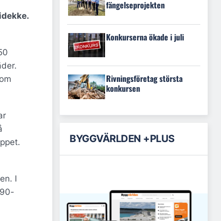
fängelseprojekten
eidekke.
Konkurserna ökade i juli
50
äder.
Rivningsföretag största
 om
konkursen
ar
å
BYGGVÄRLDEN +PLUS
ppet.
en. I
990-