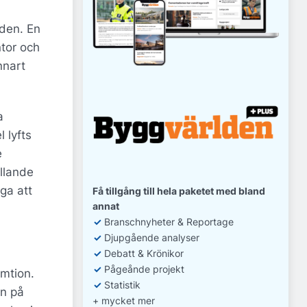
aden. En
ntor och
nnart
a
 lyfts
e
ållande
nga att
Få tillgång till hela paketet med bland
annat
✓
Branschnyheter & Reportage
✓
D
jupgående analyser
✓
Debatt
& Krönikor
✓
Pågeånde projekt
umtion.
✓
Statistik
en på
+ mycket mer