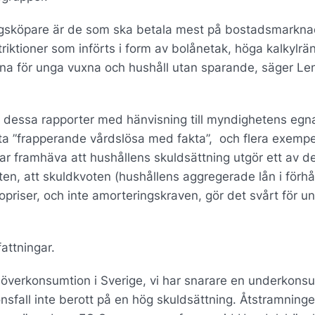
gångsköpare är de som ska betala mest på bostadsmarkn
triktioner som införts i form av bolånetak, höga kalkylrä
rna för unga vuxna och hushåll utan sparande, säger Le
 dessa rapporter med hänvisning till myndighetens egn
ta ”frapperande vårdslösa med fakta”, och flera exempel
r framhäva att hushållens skuldsättning utgör ett av d
teten, att skuldkvoten (hushållens aggregerade lån i förh
bopriser, och inte amorteringskraven, gör det svårt för u
attningar.
 överkonsumtion i Sverige, vi har snarare en underkons
onsfall inte berott på en hög skuldsättning. Åtstramning