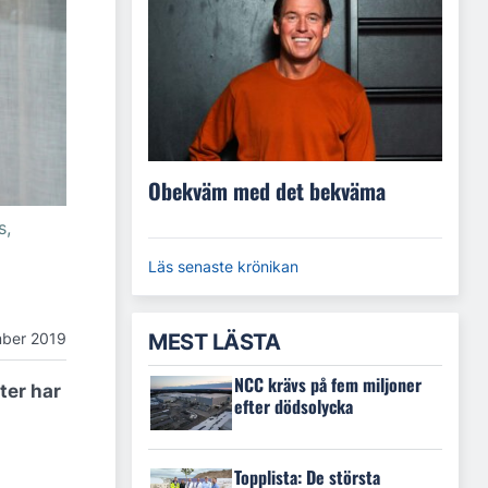
Obekväm med det bekväma
s,
Läs senaste krönikan
mber 2019
MEST LÄSTA
NCC krävs på fem miljoner
ter har
efter dödsolycka
Topplista: De största