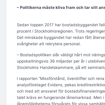
– Politikerna måste kliva fram och tar sitt a
Sedan toppen 2017 har bostadsbyggandet fall
procent i Stockholmsregionen. Trots regeringe
Det minskade byggandet har redan fått återve
svårigheter att rekrytera personal.
– Bostadspolitiken slår väldigt hårt mot närin
uppskattningsvis 36 miljarder per år i utebliven
Stockholms Handelskammare, på ett seminarium
I rapporten ”Missförstånd, överdrifter och rena
analysföretaget Evidens, pekas kreditrestriktio
och med att ansvaret för bostadsfinansieringen
talet krävs en fungerande lånemarknad. Men i t
lånemöjligheterna försvårats för vissa samhäll