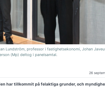
an Lundström, professor i fastighetsekonomi, Johan Javeu
erson (Mp) deltog i panelsamtal.
26 septe
n har tillkommit på felaktiga grunder, och myndighe