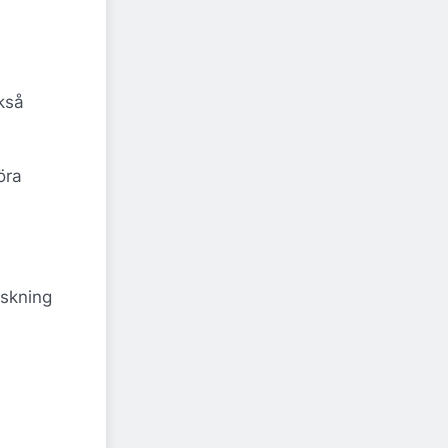
kså
öra
nskning