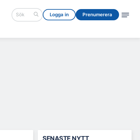
Logga in
Prenumerera
Logga in
Prenumerera
SENASTE NYTT