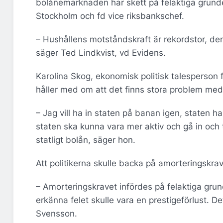
bolånemarknaden har skett på felaktiga grund
Stockholm och fd vice riksbankschef.
– Hushållens motståndskraft är rekordstor, den h
säger Ted Lindkvist, vd Evidens.
Karolina Skog, ekonomisk politisk talesperson f
håller med om att det finns stora problem med 
– Jag vill ha in staten på banan igen, staten ha
staten ska kunna vara mer aktiv och gå in och ta
statligt bolån, säger hon.
Att politikerna skulle backa på amorteringskrav
– Amorteringskravet infördes på felaktiga grund
erkänna felet skulle vara en prestigeförlust. D
Svensson.