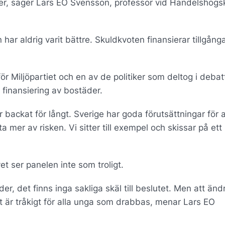
er, säger Lars EO Svensson, professor vid Handelshögsk
ar aldrig varit bättre. Skuldkvoten finansierar tillgånga
ör Miljöpartiet och en av de politiker som deltog i debat
finansiering av bostäder.
r backat för långt. Sverige har goda förutsättningar för a
 mer av risken. Vi sitter till exempel och skissar på ett 
et ser panelen inte som troligt.
er, det finns inga sakliga skäl till beslutet. Men att änd
et är tråkigt för alla unga som drabbas, menar Lars EO