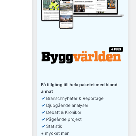
Få tillgång till hela paketet med bland
annat
✓
Branschnyheter & Reportage
✓
D
jupgående analyser
✓
Debatt
& Krönikor
✓
Pågeånde projekt
✓
Statistik
+ mycket mer