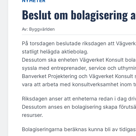
NYHETER
Beslut om bolagisering 
Av: Byggvärlden
På torsdagen beslutade riksdagen att Vägverke
statligt helägda aktiebolag.
Dessutom ska enheten Vägverket Konsult bolag
syssla med entreprenader, service och uthyrni
Banverket Projektering och Vägverket Konsult sk
vara att arbeta med konsultverksamhet inom tr
Riksdagen anser att enheterna redan i dag drivs
Dessutom anses en bolagisering skapa förutsät
resurser.
Bolagiseringarna beräknas kunna bli av tidigast