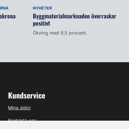
ARNA
NYHETER
lskrona
Byggmaterialmarknaden överraskar
n
positivt
Ökning med 9,5 procent.
Kundservice
Mina sidor
Kontakta oss