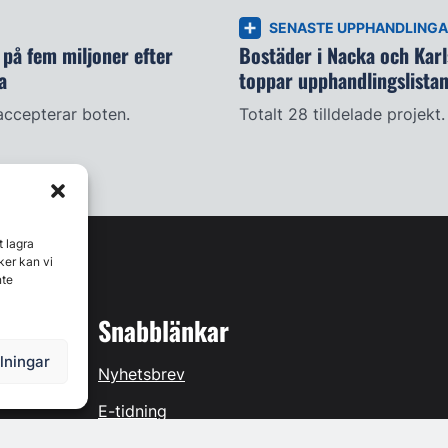
SENASTE UPPHANDLING
på fem miljoner efter
Bostäder i Nacka och Kar
a
toppar upphandlingslista
accepterar boten.
Totalt 28 tilldelade projekt.
t lagra
ker kan vi
nte
Snabblänkar
llningar
Nyhetsbrev
E-tidning