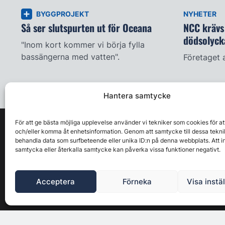
BYGGPROJEKT
NYHETER
Så ser slutspurten ut för Oceana
NCC krävs 
dödsolyck
"Inom kort kommer vi börja fylla
bassängerna med vatten".
Företaget 
Hantera samtycke
För att ge bästa möjliga upplevelse använder vi tekniker som cookies för at
och/eller komma åt enhetsinformation. Genom att samtycke till dessa tekni
behandla data som surfbeteende eller unika ID:n på denna webbplats. Att i
samtycka eller återkalla samtycke kan påverka vissa funktioner negativt.
Acceptera
Förneka
Visa instä
Byggbranschens ledande affärs- & nyhetsforum