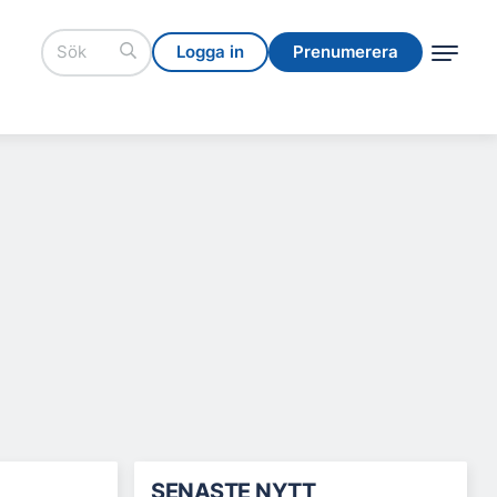
Logga in
Prenumerera
Logga in
Prenumerera
SENASTE NYTT