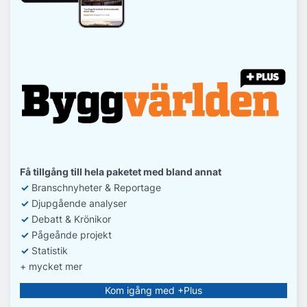
Få tillgång till hela paketet med bland annat
✓
Branschnyheter & Reportage
✓
D
jupgående analyser
✓
Debatt
& Krönikor
✓
Pågeånde projekt
✓
Statistik
+ mycket mer
Kom igång med +Plus