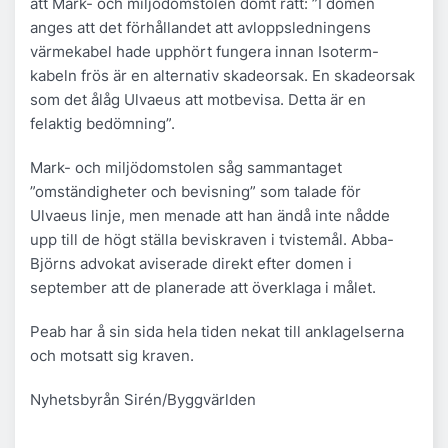
att Mark- och miljödomstolen dömt rätt: ”I domen
anges att det förhållandet att avloppsledningens
värmekabel hade upphört fungera innan Isoterm-
kabeln frös är en alternativ skadeorsak. En skadeorsak
som det ålåg Ulvaeus att motbevisa. Detta är en
felaktig bedömning”.
Mark- och miljödomstolen såg sammantaget
”omständigheter och bevisning” som talade för
Ulvaeus linje, men menade att han ändå inte nådde
upp till de högt ställa beviskraven i tvistemål. Abba-
Björns advokat aviserade direkt efter domen i
september att de planerade att överklaga i målet.
Peab har å sin sida hela tiden nekat till anklagelserna
och motsatt sig kraven.
Nyhetsbyrån Sirén/Byggvärlden