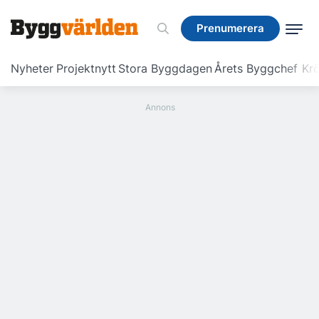
Prenumerera
Prenumerera
Nyheter
Projektnytt
Stora Byggdagen
Årets Byggchef
Krö