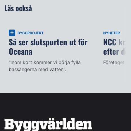
Läs också
BYGGPROJEKT
NYHETER
Så ser slutspurten ut för
NCC kräv
Oceana
efter dö
"Inom kort kommer vi börja fylla
Företaget ac
bassängerna med vatten".