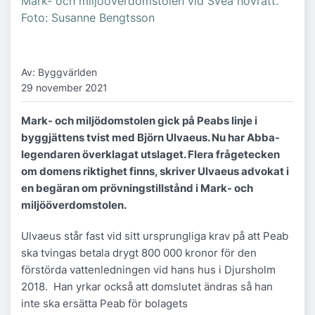
Mark- och miljööverdomstolen vid Svea hovrätt.
Foto: Susanne Bengtsson
Av: Byggvärlden
29 november 2021
Mark- och miljödomstolen gick på Peabs linje i
byggjättens tvist med Björn Ulvaeus. Nu har Abba-
legendaren överklagat utslaget. Flera frågetecken
om domens riktighet finns, skriver Ulvaeus advokat i
en begäran om prövningstillstånd i Mark- och
miljööverdomstolen.
Ulvaeus står fast vid sitt ursprungliga krav på att Peab
ska tvingas betala drygt 800 000 kronor för den
förstörda vattenledningen vid hans hus i Djursholm
2018. Han yrkar också att domslutet ändras så han
inte ska ersätta Peab för bolagets