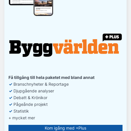
Få tillgång till hela paketet med bland annat
✓
Branschnyheter & Reportage
✓
D
jupgående analyser
✓
Debatt
& Krönikor
✓
Pågeånde projekt
✓
Statistik
+ mycket mer
Kom igång med +Plus