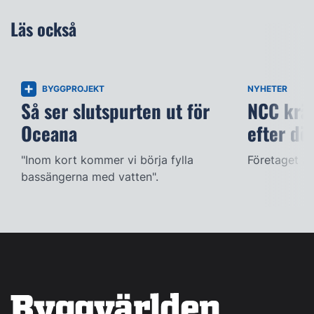
Läs också
BYGGPROJEKT
NYHETER
Så ser slutspurten ut för
NCC kräv
Oceana
efter dö
"Inom kort kommer vi börja fylla
Företaget ac
bassängerna med vatten".