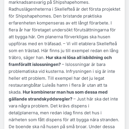
marknadsansvarig på Shipshapehomes.
Radhuslägenheterna i Skellefteå är det första projektet
för Shipshapehomes. Den bristande praktiska
erfarenheten kompenseras av ett långt förarbete. I
flera år har företaget undersökt förutsättningarna för
att bygga här. Om planerna förverkligas ska husen
uppföras med en träfasad. – Vi vill etablera Skellefteå
som en trästad. Här finns ju till exempel redan en lång
träbro, säger han.
Hur ska ni lösa all isbildning och
framförallt islossningen?
– Islossningar är bara
problematiska vid kusterna. Infrysningen i sig är inte
heller ett problem. Till exempel har det ju legat
restaurangbåtar Luleås hamn i flera år utan att ta
skada.
Hur kombinerar man hus som dessa med
gällande strandskyddsregler?
– Just här ska det inte
vara några problem. Det krävs dispens i
detaljplanerna, men redan idag finns det hus i
närheten som fått dispens för att bygga nära stranden.
De boende ska nå husen på små broar. Under dessa