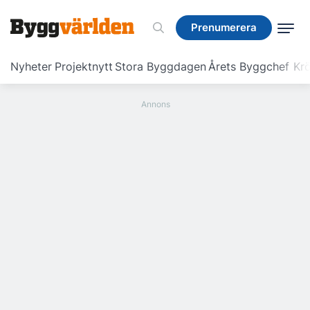
Prenumerera
Prenumerera
Nyheter
Projektnytt
Stora Byggdagen
Årets Byggchef
Krö