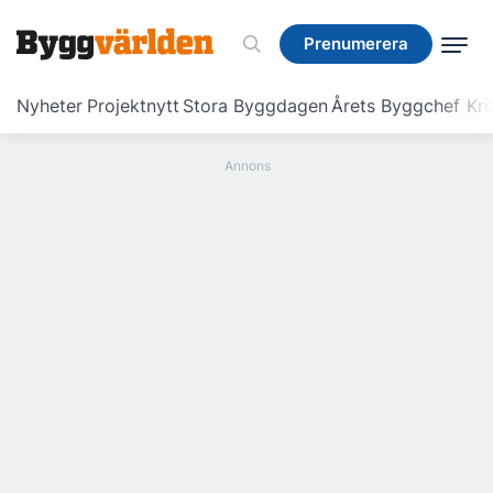
Prenumerera
Prenumerera
Nyheter
Projektnytt
Stora Byggdagen
Årets Byggchef
Krö