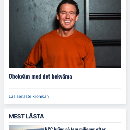
Obekväm med det bekväma
Läs senaste krönikan
MEST LÄSTA
NCC krävs på fem miljoner efter