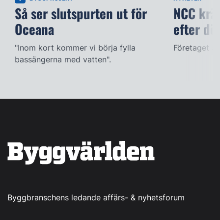
Så ser slutspurten ut för
NCC kräv
Oceana
efter dö
"Inom kort kommer vi börja fylla
Företaget ac
bassängerna med vatten".
Byggbranschens ledande affärs- & nyhetsforum