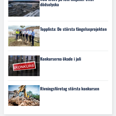
dödsolycka
Topplista: De största fängelseprojekten
Konkurserna ökade i juli
Rivningsföretag största konkursen