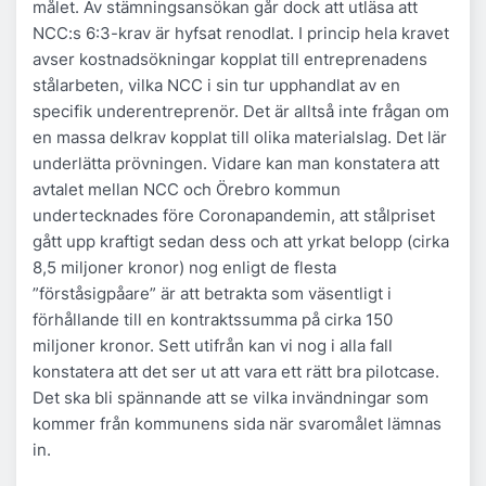
målet. Av stämningsansökan går dock att utläsa att
NCC:s 6:3-krav är hyfsat renodlat. I princip hela kravet
avser kostnadsökningar kopplat till entreprenadens
stålarbeten, vilka NCC i sin tur upphandlat av en
specifik underentreprenör. Det är alltså inte frågan om
en massa delkrav kopplat till olika materialslag. Det lär
underlätta prövningen. Vidare kan man konstatera att
avtalet mellan NCC och Örebro kommun
undertecknades före Coronapandemin, att stålpriset
gått upp kraftigt sedan dess och att yrkat belopp (cirka
8,5 miljoner kronor) nog enligt de flesta
”förståsigpåare” är att betrakta som väsentligt i
förhållande till en kontraktssumma på cirka 150
miljoner kronor. Sett utifrån kan vi nog i alla fall
konstatera att det ser ut att vara ett rätt bra pilotcase.
Det ska bli spännande att se vilka invändningar som
kommer från kommunens sida när svaromålet lämnas
in.