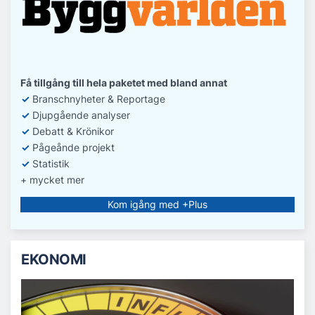
Få tillgång till hela paketet med bland annat
✓
Branschnyheter & Reportage
✓
D
jupgående analyser
✓
Debatt
& Krönikor
✓
Pågeånde projekt
✓
Statistik
+ mycket mer
Kom igång med +Plus
EKONOMI