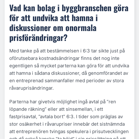
Vad kan bolag i byggbranschen göra
för att undvika att hamna i
diskussioner om onormala
prisförändringar?
Med tanke på att bestämmelsen i 6:3 tar sikte just på
oförutsebara
kostnadsändringar finns det nog inte
egentligen så mycket parterna kan göra för att undvika
att hamna i sådana diskussioner, då genomförandet av
en entreprenad sammanfaller med perioder av stora
råvaruprisändringar.
Parterna har givetvis möjlighet ingå avtal på ”ren
löpande räkning” eller att sinsemellan, i ett
fastprisavtal, ”avtala bort” 6:3. I tider som präglas av
stor osäkerhet i råvarupriser innebär det sistnämnda
att entreprenören tvingas spekulera i prisutvecklingen
och då också kanske ”ta höjd” i sin prissättning på ett