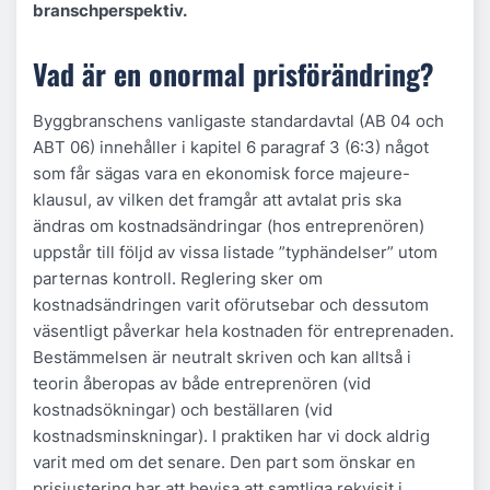
branschperspektiv.
Vad är en onormal prisförändring?
Byggbranschens vanligaste standardavtal (AB 04 och
ABT 06) innehåller i kapitel 6 paragraf 3 (6:3) något
som får sägas vara en
ekonomisk force majeure-
klausul
, av vilken det framgår att avtalat pris ska
ändras om kostnadsändringar (hos entreprenören)
uppstår till följd av vissa listade ”typhändelser” utom
parternas kontroll. Reglering sker om
kostnadsändringen varit oförutsebar och dessutom
väsentligt påverkar hela kostnaden för entreprenaden.
Bestämmelsen är neutralt skriven och kan alltså i
teorin åberopas av både entreprenören (vid
kostnadsökningar) och beställaren (vid
kostnadsminskningar). I praktiken har vi dock aldrig
varit med om det senare. Den part som önskar en
prisjustering har att bevisa att samtliga rekvisit i