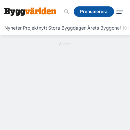
Prenumerera
Prenumerera
Nyheter
Projektnytt
Stora Byggdagen
Årets Byggchef
Krö