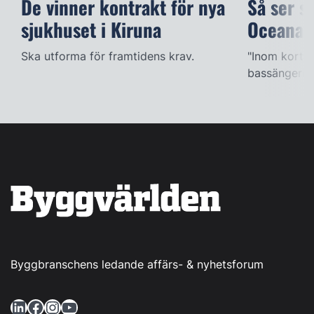
De vinner kontrakt för nya
Så ser s
sjukhuset i Kiruna
Oceana
Ska utforma för framtidens krav.
"Inom kort k
bassängerna
Byggbranschens ledande affärs- & nyhetsforum
LinkedIn
Facebook
Instagram
YouTube