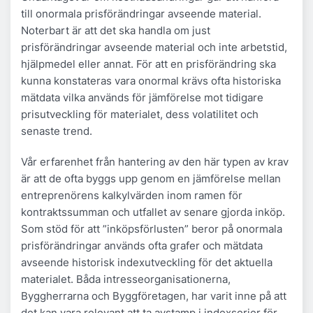
till onormala prisförändringar avseende material.
Noterbart är att det ska handla om just
prisförändringar avseende
material
och inte arbetstid,
hjälpmedel eller annat. För att en prisförändring ska
kunna konstateras vara onormal krävs ofta historiska
mätdata vilka används för jämförelse mot tidigare
prisutveckling för materialet, dess volatilitet och
senaste trend.
Vår erfarenhet från hantering av den här typen av krav
är att de ofta byggs upp genom en jämförelse mellan
entreprenörens kalkylvärden inom ramen för
kontraktssumman och utfallet av senare gjorda inköp.
Som stöd för att ”inköpsförlusten” beror på onormala
prisförändringar används ofta grafer och mätdata
avseende historisk indexutveckling för det aktuella
materialet. Båda intresseorganisationerna,
Byggherrarna och Byggföretagen, har varit inne på att
det kan vara relevant att ta avstamp i indexserier för