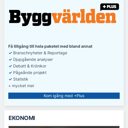
Få tillgång till hela paketet med bland annat
✓
Branschnyheter & Reportage
✓
D
jupgående analyser
✓
Debatt
& Krönikor
✓
Pågeånde projekt
✓
Statistik
+ mycket mer
Kom igång med +Plus
EKONOMI