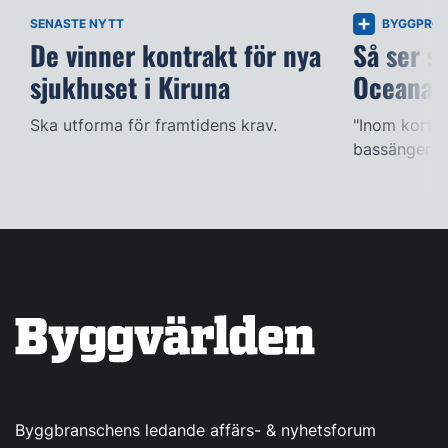
SENASTE NYTT
BYGGPROJ
De vinner kontrakt för nya
Så ser s
sjukhuset i Kiruna
Oceana
Ska utforma för framtidens krav.
"Inom kort k
bassängerna
Byggbranschens ledande affärs- & nyhetsforum