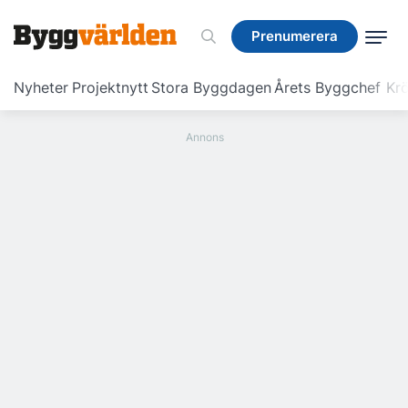
Prenumerera
Prenumerera
Nyheter
Projektnytt
Stora Byggdagen
Årets Byggchef
Krö