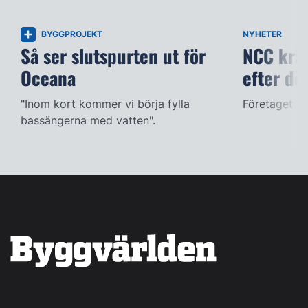
BYGGPROJEKT
NYHETER
Så ser slutspurten ut för
NCC kräv
Oceana
efter dö
"Inom kort kommer vi börja fylla
Företaget ac
bassängerna med vatten".