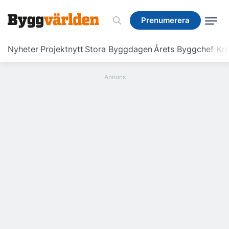
Prenumerera
Prenumerera
Nyheter
Projektnytt
Stora Byggdagen
Årets Byggchef
Krö