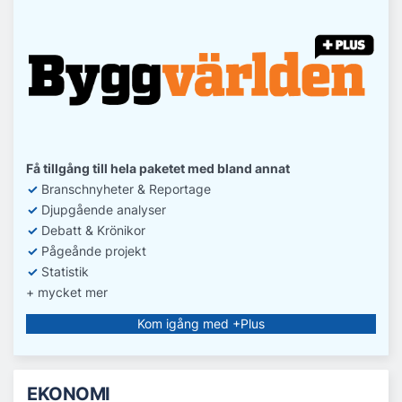
Få tillgång till hela paketet med bland annat
✓
Branschnyheter & Reportage
✓
D
jupgående analyser
✓
Debatt
& Krönikor
✓
Pågeånde projekt
✓
Statistik
+ mycket mer
Kom igång med +Plus
EKONOMI