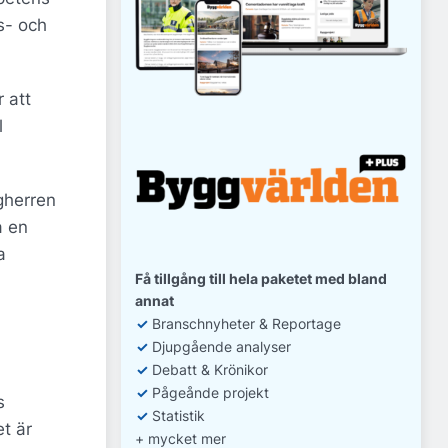
s- och
r att
l
gherren
a en
a
Få tillgång till hela paketet med bland
annat
✓
Branschnyheter & Reportage
✓
D
jupgående analyser
✓
Debatt
& Krönikor
✓
Pågeånde projekt
s
✓
Statistik
t är
+ mycket mer