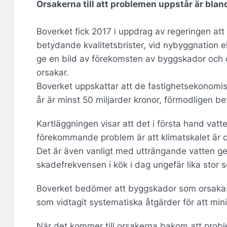
Orsakerna till att problemen uppstår är bla
Boverket fick 2017 i uppdrag av regeringen att
betydande kvalitetsbrister, vid nybyggnation e
ge en bild av förekomsten av byggskador och
orsakar.
Boverket uppskattar att de fastighetsekonomisk
år är minst 50 miljarder kronor, förmodligen be
Kartläggningen visar att det i första hand vat
förekommande problem är att klimatskalet är o
Det är även vanligt med utträngande vatten gen
skadefrekvensen i kök i dag ungefär lika stor 
Boverket bedömer att byggskador som orsakas a
som vidtagit systematiska åtgärder för att min
När det kommer till orsakerna bakom att proble