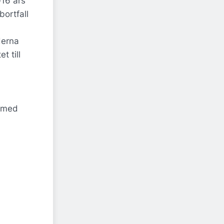
016 års
ortfall
derna
t till
r med