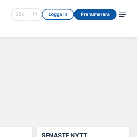
Logga in
Prenumerera
Logga in
Prenumerera
SENASTE NYTT