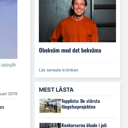
Obekväm med det bekväma
n uppgår
Läs senaste krönikan
MEST LÄSTA
nuari 2019
Topplista: De största
fängelseprojekten
om
Konkurserna ökade i juli