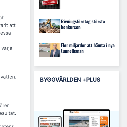
ch
Rivningsföretag största
rit att
konkursen
dessa
Fler miljarder att hämta i nya
 varje
tunnelbanan
 vatten.
BYGGVÄRLDEN +PLUS
örer
sultat.
mpetens