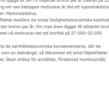
ms uppgå till 59-73 miljarder kronor per år (räknat på 2
ing om vad beloppen motsvarar är det ett nyproduktionsb
r i flerbostadshus.
deffekter bedöms de totala fastighetsekonomiska kostna
er kronor per år. Om man även lägger till slöseriet knute
onen så motsvarar det ett bortfall på 27 000–33 000
tta de samhällsekonomiska konsekvenserna, där de
som en delmängd, så tillkommer ett antal följdeffekte
ter, ökad ohälsa för anställda, försämrad inomhusmiljö,