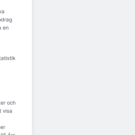
ka
pdrag
a en
atistik
ter och
 visa
er