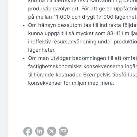
knutna till ineffektiv resursanvändning bedö
produktionsvolymer). För att ge en uppfattn
på mellan 11 000 och drygt 17 000 lägenhete
Om hänsyn dessutom tas till indirekta följ
kunna uppgå till så mycket som 83-111 miljard
ineffektiv resursanvändning under produkti
lägenheter.
Om man utvidgar bedömningen till att omfa
fastighetsekonomiska konsekvenserna ingår 
tillhörande kostnader. Exempelvis tidsförlus
konsekvenser för miljön med mera.