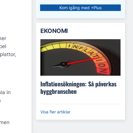
Kom igång med +Plus
EKONOMI
mer
pel
lattor,
Inflationsökningen: Så påverkas
byggbranschen
la in
a
Visa fler artiklar
emen