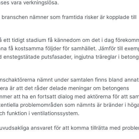
nses vara verkningslösa.
ranschen nämner som framtida risker är kopplade till
på ett tidigt stadium få kännedom om det i dag förekom
nna få kostsamma följder för samhället. Jämför till exem
enstegstätade putsfasader, ingjutna träreglar i betongp
nschaktörerna nämnt under samtalen finns bland annat
tera är att det råder delade meningar om betongens
mer att ha en fortsatt dialog med aktörerna för att sam
tentiella problemområden som nämnts är bränder i hög
h funktion i ventilationssystem.
huvudsakliga ansvaret för att komma tillrätta med probl