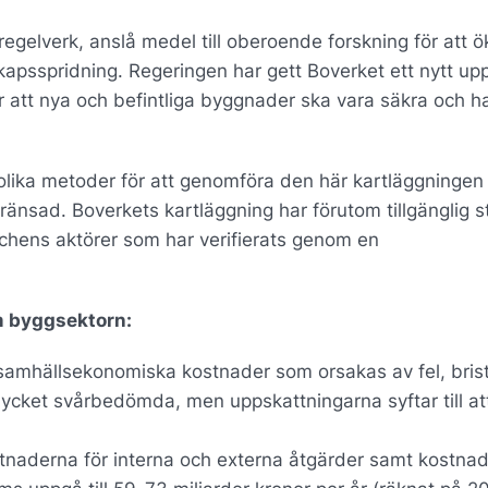
gelverk, anslå medel till oberoende forskning för att ö
apsspridning. Regeringen har gett Boverket ett nytt up
r att nya och befintliga byggnader ska vara säkra och h
olika metoder för att genomföra den här kartläggningen
egränsad. Boverkets kartläggning har förutom tillgänglig st
schens aktörer som har verifierats genom en
om byggsektorn:
 samhällsekonomiska kostnader som orsakas av fel, bris
cket svårbedömda, men uppskattningarna syftar till att
aderna för interna och externa åtgärder samt kostnad