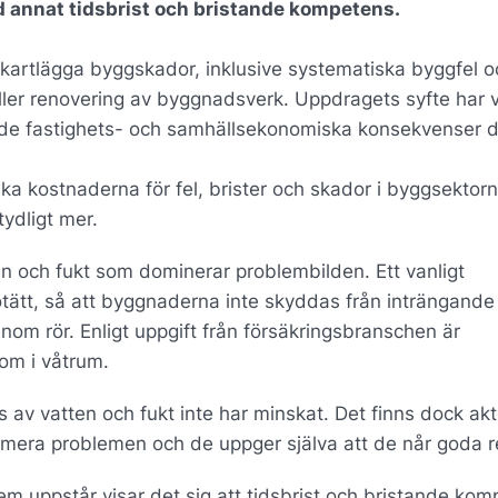
nd annat tidsbrist och bristande kompetens.
 kartlägga byggskador, inklusive systematiska byggfel o
ller renovering av byggnadsverk. Uppdragets syfte har va
 de fastighets- och samhällsekonomiska konsekvenser 
a kostnaderna för fel, brister och skador i byggsektorn
tydligt mer.
ten och fukt som dominerar problembilden. Ett vanligt
tätt, så att byggnaderna inte skyddas från inträngande
om rör. Enligt uppgift från försäkringsbranschen är
som i våtrum.
v vatten och fukt inte har minskat. Det finns dock akt
imera problemen och de uppger själva att de når goda re
m uppstår visar det sig att tidsbrist och bristande ko