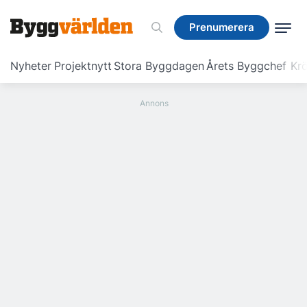
Prenumerera
Prenumerera
Nyheter
Projektnytt
Stora Byggdagen
Årets Byggchef
Krö