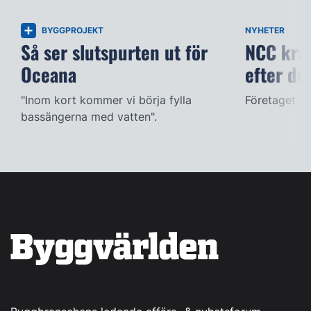
BYGGPROJEKT
NYHETER
Så ser slutspurten ut för
NCC kräv
Oceana
efter dö
"Inom kort kommer vi börja fylla
Företaget ac
bassängerna med vatten".