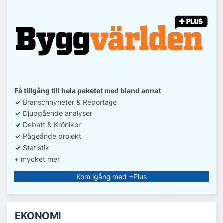
Få tillgång till hela paketet med bland annat
✓
Branschnyheter & Reportage
✓
D
jupgående analyser
✓
Debatt
& Krönikor
✓
Pågeånde projekt
✓
Statistik
+ mycket mer
Kom igång med +Plus
EKONOMI